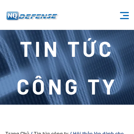
Trang Chủ
TIN TỨC
Sản Phẩm
- Hệ Thống Anti-Drone
CÔNG TY
- - Hệ Thống Anti-Drone Cố Định
- - - ND-BU001 Hệ Thống Anti-Drone Tiêu Chuẩn
- - - ND-BU002 Hệ Thống Anti-Drone Cao Cấp
- - - ND-BU003 Hệ Thống Anti-Drone Thụ Động
Trang Chủ
/
Tin tức công ty
/
Hội thảo lớn dành cho
- - - ND-BU004 Hệ Thống Anti-Drone An Ninh Cơ Sở