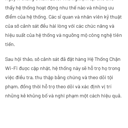
thấy hệ thống hoạt động như thế nào và những ưu
- - ND-SV007 Hệ Thống Ra-đa Xuyên Tường 2D Cầm Tay
điểm của hệ thống. Các sĩ quan và nhân viên kỹ thuật
- - ND-SV009 Hệ Thống Ra-đa 3D Nhìn Xuyên Tường Di Động
của sở cảnh sát đều hài lòng với các chức năng và
hiệu suất của hệ thống và ngưỡng mộ công nghệ tiên
- Hệ Thống Chặn Wi-Fi
tiến.
- - ND-IM005 Hệ Thống Chặn Wi-Fi Tiêu Chuẩn
Sau hội thảo, sở cảnh sát đã đặt hàng Hệ Thống Chặn
- Robot An Ninh Thông Minh
Wi-Fi được cập nhật, hệ thống này sẽ hỗ trợ họ trong
- - ND-IR001 Chó Robot Thông Minh
việc điều tra, thu thập bằng chứng và theo dõi tội
phạm, đồng thời hỗ trợ theo dõi và xác định vị trí
- - ND-IR002 Robot Chữa Cháy Di Động
những kẻ khủng bố và nghi phạm một cách hiệu quả.
- - ND-IR003 Robot Xử Lý Vật Liệu Nổ
- - ND-UR002 Phương Tiện Điều Khiển Từ Xa