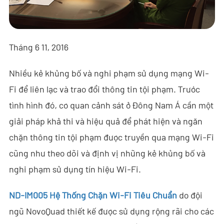
- - - ND-BR001 Ra-đa Phát Hiện Drone
- - - ND-BR014 Ra-đa Phát Hiện Drone
Tháng 6 11, 2016
- - - ND-BR022 Ra-đa Phát Hiện Drone
Nhiều kẻ khủng bố và nghi phạm sử dụng mạng Wi-
- - Thiết Bị Gây Nhiễu Anti-Drone
Fi để liên lạc và trao đổi thông tin tội phạm. Trước
- - - ND-BD002 Thiết Bị Gây Nhiễu Anti-Drone Định Hướng
tình hình đó, cơ quan cảnh sát ở Đông Nam Á cần một
- - - ND-BD008 Thiết Bị Gây Nhiễu Anti-Drone Định Hướng
giải pháp khả thi và hiệu quả để phát hiện và ngăn
Toàn Băng
chặn thông tin tội phạm được truyền qua mạng Wi-Fi
cũng như theo dõi và định vị những kẻ khủng bố và
- - - ND-BD018 Thiết Bị Gây Nhiễu Anti-Drone Định Hướng
Toàn Băng
nghi phạm sử dụng tín hiệu Wi-Fi.
- - - ND-BO004 Thiết Bị Gây Nhiễu Anti-Drone Đa Hướng
ND-IM005 Hệ Thống Chặn Wi-Fi Tiêu Chuẩn
do đội
ngũ NovoQuad thiết kế được sử dụng rộng rãi cho các
- - Camera Anti-Drone