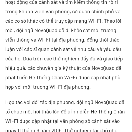
hoạt động của cảnh sát và tìm kiếm thông tin rò rỉ
- - - ND-BC011 Camera Theo Dõi Anti-Drone
trong khuôn viên văn phòng, cơ quan chính phủ và
các cơ sở khác có thể truy cập mạng Wi-Fi. Theo lời
- - Máy Dò RF Anti-Drone
mời, đội ngũ NovoQuad đã đi khảo sát môi trường
- - - ND-BR002 Máy Dò RF Anti-Drone
viễn thông và Wi-Fi tại địa phương, đồng thời thảo
- - - ND-BR016 Máy Dò RF Anti-Drone Toàn Băng
luận với các sĩ quan cảnh sát về nhu cầu và yêu cầu
của họ. Dựa trên các thử nghiệm đầy đủ và giao tiếp
- - - ND-BR019 Máy Dò RF Anti-Drone Cầm Tay
hiệu quả, các chuyên gia kỹ thuật của NovoQuad đã
- - Hệ Thống Giả Mạo GPS
phát triển Hệ Thống Chặn Wi-Fi được cập nhật phù
hợp với môi trường Wi-Fi địa phương.
- - - ND-BG002 Thiết Bị Gây Nhiễu Giả Mạo GPS
Hợp tác với đối tác địa phương, đội ngũ NovoQuad đã
- Hệ Thống Ra-đa Nhìn Xuyên Tường
tổ chức một hội thảo lớn để trình diễn Hệ Thống Chặn
- - ND-SV003 Hệ Thống Ra-đa Xuyên Tường
Wi-Fi được cập nhật tại văn phòng sở cảnh sát vào
- - ND-SV004 Hệ Thống Ra-đa Xuyên Tường Di Động
ngày 11 tháng 6 năm 2016. Thử nghiệm tại chỗ cho