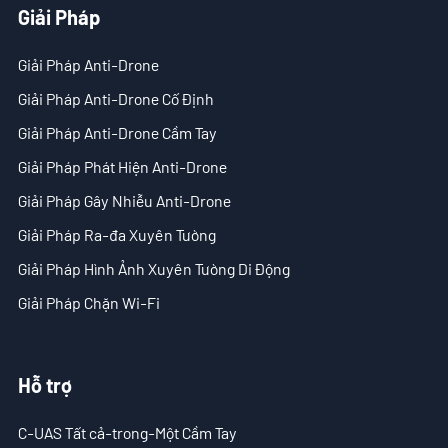
Giải Pháp
- Tin tức công ty
- Blog
Giải Pháp Anti-Drone
Giải Pháp Anti-Drone Cố Định
- Video
Giải Pháp Anti-Drone Cầm Tay
- Tải Xuống
Giải Pháp Phát Hiện Anti-Drone
Hỗ trợ
Giải Pháp Gây Nhiễu Anti-Drone
Giải Pháp Ra-đa Xuyên Tường
- C-UAS Tất cả-trong-Một Cầm Tay
Giải Pháp Hình Ảnh Xuyên Tường Di Động
- Sample Promotion Program
Giải Pháp Chặn Wi-Fi
Về Chúng Tôi
Hỗ trợ
Liên Hệ
Reseller
C-UAS Tất cả-trong-Một Cầm Tay