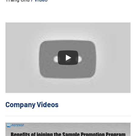
- - - ND-BU005 Hệ Thống Anti-Drone Thụ Động Cao Cấp
- - - ND-BU006 Hệ Thống Anti-Drone Tích Hợp Cao Cấp
- - - ND-BU008 Hệ Thống Anti-Drone Tích Hợp Cao Cấp
- - Hệ Thống Anti-Drone Cầm Tay
- - - ND-BD003 Hệ Thống Anti-Drone Cầm Tay
- - - ND-BD004 Thiết Bị Gây Nhiễu Anti-Drone Cầm Tay
- - - ND-BD005 Hệ Thống Anti-Drone Cầm Tay Cao Cấp
Company Videos
- - - ND-BD006 Hệ Thống Anti-Drone Đeo Lưng Cao Cấp
- - Ra-đa Anti-Drone