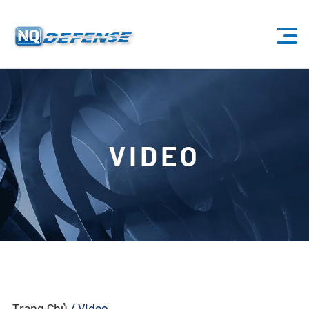
Trang Chủ
Sản Phẩm
VIDEO
- Hệ Thống Anti-Drone
- - Hệ Thống Anti-Drone Cố Định
- - - ND-BU001 Hệ Thống Anti-Drone Tiêu Chuẩn
- - - ND-BU002 Hệ Thống Anti-Drone Cao Cấp
- - - ND-BU003 Hệ Thống Anti-Drone Thụ Động
Trang Chủ
/
Video
- - - ND-BU004 Hệ Thống Anti-Drone An Ninh Cơ Sở