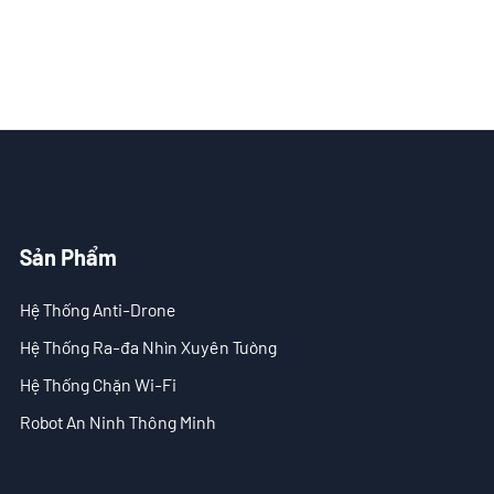
Giải Pháp
- Giải Pháp Anti-Drone
- Giải Pháp Anti-Drone Cố Định
- Giải Pháp Anti-Drone Cầm Tay
- Giải Pháp Phát Hiện Anti-Drone
Sản Phẩm
- Giải Pháp Gây Nhiễu Anti-Drone
- Giải Pháp Ra-đa Xuyên Tường
Hệ Thống Anti-Drone
Hệ Thống Ra-đa Nhìn Xuyên Tường
- Giải Pháp Hình Ảnh Xuyên Tường Di Động
Hệ Thống Chặn Wi-Fi
- Giải Pháp Chặn Wi-Fi
Robot An Ninh Thông Minh
Tòa Soạn