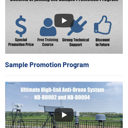
- - - ND-BR001 Ra-đa Phát Hiện Drone
- - - ND-BR014 Ra-đa Phát Hiện Drone
- - - ND-BR022 Ra-đa Phát Hiện Drone
- - Thiết Bị Gây Nhiễu Anti-Drone
- - - ND-BD002 Thiết Bị Gây Nhiễu Anti-Drone Định Hướng
Sample Promotion Program
- - - ND-BD008 Thiết Bị Gây Nhiễu Anti-Drone Định Hướng
Toàn Băng
- - - ND-BD018 Thiết Bị Gây Nhiễu Anti-Drone Định Hướng
Toàn Băng
- - - ND-BO004 Thiết Bị Gây Nhiễu Anti-Drone Đa Hướng
- - Camera Anti-Drone