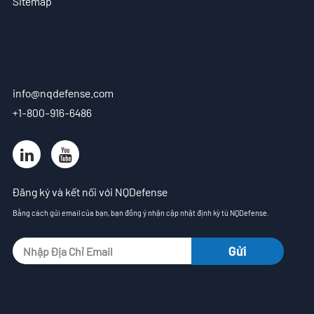
Sitemap
VN
- EN
- ES
info@nqdefense.com
+1-800-916-6486
Đăng ký và kết nối với NQDefense
Bằng cách gửi email của bạn, bạn đồng ý nhận cập nhật định kỳ từ NQDefense.