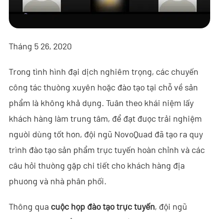
- - - ND-BR001 Ra-đa Phát Hiện Drone
- - - ND-BR014 Ra-đa Phát Hiện Drone
Tháng 5 26, 2020
- - - ND-BR022 Ra-đa Phát Hiện Drone
Trong tình hình đại dịch nghiêm trọng, các chuyến
- - Thiết Bị Gây Nhiễu Anti-Drone
công tác thường xuyên hoặc đào tạo tại chỗ về sản
- - - ND-BD002 Thiết Bị Gây Nhiễu Anti-Drone Định Hướng
phẩm là không khả dụng. Tuân theo khái niệm lấy
- - - ND-BD008 Thiết Bị Gây Nhiễu Anti-Drone Định Hướng
khách hàng làm trung tâm, để đạt được trải nghiệm
Toàn Băng
người dùng tốt hơn, đội ngũ NovoQuad đã tạo ra quy
trình đào tạo sản phẩm trực tuyến hoàn chỉnh và các
- - - ND-BD018 Thiết Bị Gây Nhiễu Anti-Drone Định Hướng
Toàn Băng
câu hỏi thường gặp chi tiết cho khách hàng địa
phương và nhà phân phối.
- - - ND-BO004 Thiết Bị Gây Nhiễu Anti-Drone Đa Hướng
Thông qua
cuộc họp đào tạo trực tuyến
, đội ngũ
- - Camera Anti-Drone