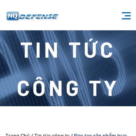
Trang Chủ
TIN TỨC
Sản Phẩm
- Hệ Thống Anti-Drone
CÔNG TY
- - Hệ Thống Anti-Drone Cố Định
- - - ND-BU001 Hệ Thống Anti-Drone Tiêu Chuẩn
- - - ND-BU002 Hệ Thống Anti-Drone Cao Cấp
- - - ND-BU003 Hệ Thống Anti-Drone Thụ Động
Trang Chủ
/
Tin tức công ty
/
Đào tạo sản phẩm trực
- - - ND-BU004 Hệ Thống Anti-Drone An Ninh Cơ Sở