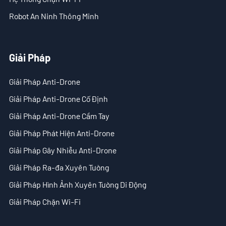
Giải Pháp
Robot An Ninh Thông Minh
- Giải Pháp Anti-Drone
- Giải Pháp Anti-Drone Cố Định
Giải Pháp
- Giải Pháp Anti-Drone Cầm Tay
Giải Pháp Anti-Drone
- Giải Pháp Phát Hiện Anti-Drone
Giải Pháp Anti-Drone Cố Định
Giải Pháp Anti-Drone Cầm Tay
- Giải Pháp Gây Nhiễu Anti-Drone
Giải Pháp Phát Hiện Anti-Drone
- Giải Pháp Ra-đa Xuyên Tường
Giải Pháp Gây Nhiễu Anti-Drone
- Giải Pháp Hình Ảnh Xuyên Tường Di Động
Giải Pháp Ra-đa Xuyên Tường
Giải Pháp Hình Ảnh Xuyên Tường Di Động
- Giải Pháp Chặn Wi-Fi
Giải Pháp Chặn Wi-Fi
Tòa Soạn