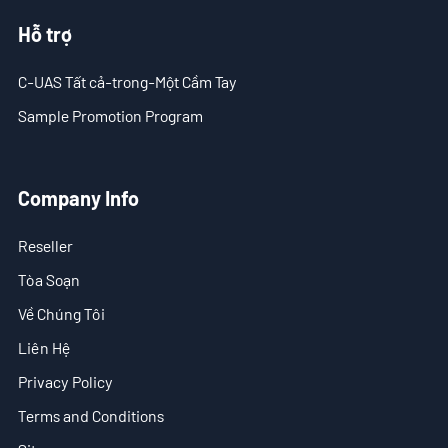
- Tin tức công ty
Hỗ trợ
- Blog
C-UAS Tất cả-trong-Một Cầm Tay
- Video
Sample Promotion Program
- Tải Xuống
Company Info
Hỗ trợ
Reseller
- C-UAS Tất cả-trong-Một Cầm Tay
Tòa Soạn
- Sample Promotion Program
Về Chúng Tôi
Về Chúng Tôi
Liên Hệ
Privacy Policy
Liên Hệ
Terms and Conditions
Reseller