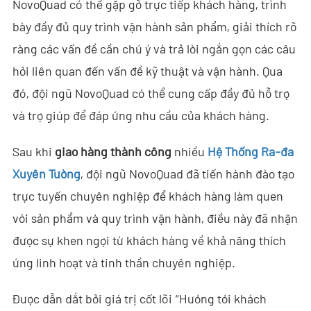
NovoQuad có thể gặp gỡ trực tiếp khách hàng, trình
- - - ND-BC011 Camera Theo Dõi Anti-Drone
bày đầy đủ quy trình vận hành sản phẩm, giải thích rõ
ràng các vấn đề cần chú ý và trả lời ngắn gọn các câu
- - Máy Dò RF Anti-Drone
hỏi liên quan đến vấn đề kỹ thuật và vận hành. Qua
- - - ND-BR002 Máy Dò RF Anti-Drone
đó, đội ngũ NovoQuad có thể cung cấp đầy đủ hỗ trợ
- - - ND-BR016 Máy Dò RF Anti-Drone Toàn Băng
và trợ giúp để đáp ứng nhu cầu của khách hàng.
- - - ND-BR019 Máy Dò RF Anti-Drone Cầm Tay
Sau khi
giao hàng thành công
nhiều
Hệ Thống Ra-đa
Xuyên Tường
, đội ngũ NovoQuad đã tiến hành đào tạo
- - Hệ Thống Giả Mạo GPS
trực tuyến chuyên nghiệp để khách hàng làm quen
- - - ND-BG002 Thiết Bị Gây Nhiễu Giả Mạo GPS
với sản phẩm và quy trình vận hành, điều này đã nhận
được sự khen ngợi từ khách hàng về khả năng thích
- Hệ Thống Ra-đa Nhìn Xuyên Tường
ứng linh hoạt và tinh thần chuyên nghiệp.
- - ND-SV003 Hệ Thống Ra-đa Xuyên Tường
Được dẫn dắt bởi giá trị cốt lõi “Hướng tới khách
- - ND-SV004 Hệ Thống Ra-đa Xuyên Tường Di Động