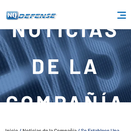
NOTICIAS
Inicio
Productos
DE LA
- Sistema Anti-Dron
- - Sistema Anti-Dron Estacionario
- - - ND-BU001 Sistema Estándar Anti-Dron
COMPAÑÍA
- - - ND-BU002 Sistema Anti-Dron de Gama Alta
- - - ND-BU003 Pasivo Sistema Anti-Dron
Inicio
/
Noticias de la Compañía
/
Se Establece Una
- - - ND-BU004 Sistema Anti-Dron de Seguridad de Base