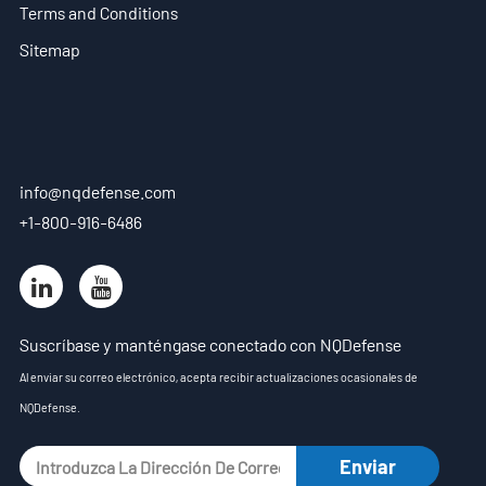
Terms and Conditions
Agente
Sitemap
ES
- EN
- VN
info@nqdefense.com
+1-800-916-6486
Suscríbase y manténgase conectado con NQDefense
Al enviar su correo electrónico, acepta recibir actualizaciones ocasionales de
NQDefense.