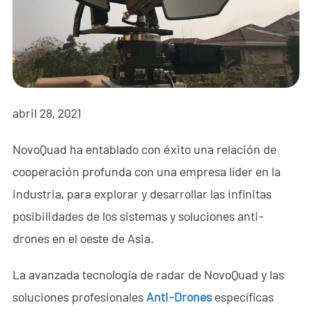
- - - ND-BR001 Radar de Detección de Drones
- - - ND-BR014 Radar de Detección de Drones
- - - ND-BR022 Radar de Detección de Drones
- - Jammer Anti-Dron
abril 28, 2021
- - - ND-BD002 Jammer Direccional Anti-Dron
NovoQuad ha entablado con éxito una relación de
- - - ND-BD008 Jammer Direccional Anti-Dron de Banda
cooperación profunda con una empresa líder en la
Completa
industria, para explorar y desarrollar las infinitas
posibilidades de los sistemas y soluciones anti-
- - - ND-BD018 Jammer Direccional Anti-Dron de Banda
Completa
drones en el oeste de Asia.
- - - ND-BO004 Jammer Omnidireccional Anti-Dron
La avanzada tecnología de radar de NovoQuad y las
soluciones profesionales
Anti-Drones
específicas
- - Cámara Anti-Dron