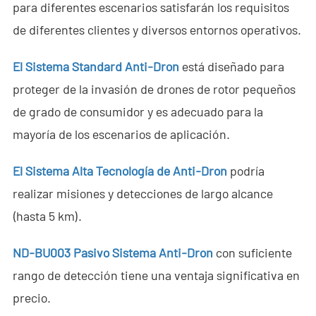
para diferentes escenarios satisfarán los requisitos
- - - ND-BC011 Cámara de Rastreo Anti-Dron
de diferentes clientes y diversos entornos operativos.
- - Detector RF Anti-Dron
El Sistema Standard Anti-Dron
está diseñado para
- - - ND-BR002 Detector RF Anti-Dron
proteger de la invasión de drones de rotor pequeños
de grado de consumidor y es adecuado para la
- - - ND-BR016 Detector RF Anti-Dron de Banda Completa
mayoría de los escenarios de aplicación.
- - - ND-BR019 Detector RF Portátil Anti-Dron
El Sistema Alta Tecnología de Anti-Dron
podría
- - Sistema de Suplantación de GPS
realizar misiones y detecciones de largo alcance
- - - ND-BG002 Jammer de Suplantación GPS
(hasta 5 km).
- Sistema de Radar a Través de Paredes
ND-BU003 Pasivo Sistema Anti-Dron
con suficiente
rango de detección tiene una ventaja significativa en
- - ND-SV003 Sistema de Radar a Través de Paredes
precio.
- - ND-SV004 Sistema Portátil de Radar a Través de Paredes