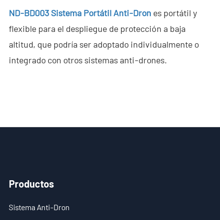
ND-BD003 Sistema Portátil Anti-Dron
es portátil y
- - ND-SV007 Sistema Portátil 2D de Radar a Través de
flexible para el despliegue de protección a baja
Paredes
altitud, que podría ser adoptado individualmente o
- - ND-SV009 Sistema Portátil de Radar 3D a Través de
integrado con otros sistemas anti-drones.
Paredes
- Sistema de Intercepción de Wi-Fi
- - ND-IM005 Sistema Estándar de Intercepción Wi-Fi
- Robot de Seguridad Inteligente
- - ND-IR001 Perro Robótico Inteligente
- - ND-IR002 Robot Contra Incendios Portátil
Productos
- - ND-IR003 Robot Eliminador de Artefactos Explosivos
Sistema Anti-Dron