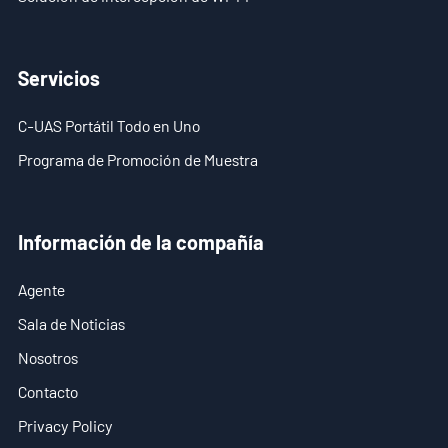
Sala de Noticias
- Noticias de la Compañía
Servicios
- Blog
C-UAS Portátil Todo en Uno
- Vídeo
Programa de Promoción de Muestra
- Descargar
Información de la compañía
Servicios
Agente
- C-UAS Portátil Todo en Uno
Sala de Noticias
- Programa de Promoción de Muestra
Nosotros
Nosotros
Contacto
Privacy Policy
Contacto