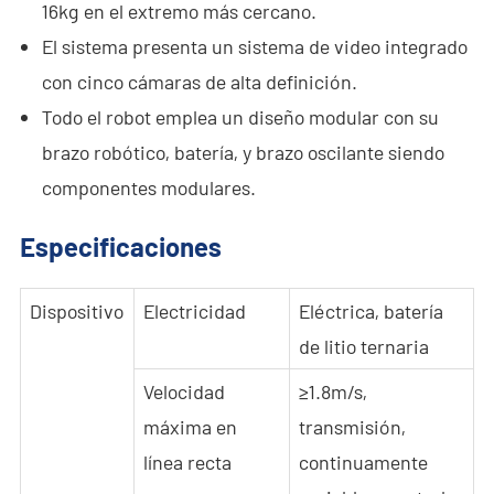
- - ND-UR002 Vehículo Operado Remotamente
16kg en el extremo más cercano.
El sistema presenta un sistema de video integrado
Soluciones
con cinco cámaras de alta definición.
- Solución Anti-Dron
Todo el robot emplea un diseño modular con su
brazo robótico, batería, y brazo oscilante siendo
- Solución Estacionaria Anti-Dron
componentes modulares.
- Solución Portátil Anti-Dron
Especificaciones
- Solución de Detección Anti-Dron
Dispositivo
Electricidad
Eléctrica, batería
- Solución de Jamming Anti-Dron
de litio ternaria
- Solución de Radar por Muro
Velocidad
≥1.8m/s,
- Solución Portátil de Radar por Muro
máxima en
transmisión,
línea recta
continuamente
- Solución de Intercepción de Wi-Fi