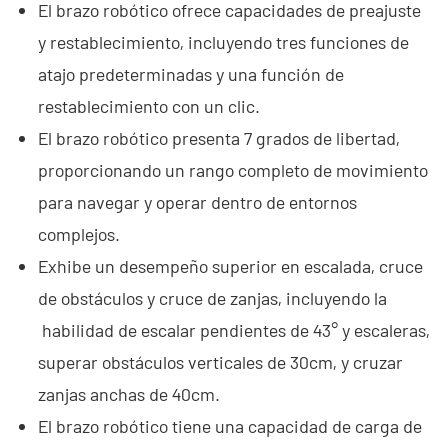
El brazo robótico ofrece capacidades de preajuste
- - ND-SV007 Sistema Portátil 2D de Radar a Través de
y restablecimiento, incluyendo tres funciones de
Paredes
atajo predeterminadas y una función de
restablecimiento con un clic.
- - ND-SV009 Sistema Portátil de Radar 3D a Través de
Paredes
El brazo robótico presenta 7 grados de libertad,
proporcionando un rango completo de movimiento
- Sistema de Intercepción de Wi-Fi
para navegar y operar dentro de entornos
- - ND-IM005 Sistema Estándar de Intercepción Wi-Fi
complejos.
Exhibe un desempeño superior en escalada, cruce
- Robot de Seguridad Inteligente
de obstáculos y cruce de zanjas, incluyendo la
- - ND-IR001 Perro Robótico Inteligente
habilidad de escalar pendientes de 43° y escaleras,
superar obstáculos verticales de 30cm, y cruzar
- - ND-IR002 Robot Contra Incendios Portátil
zanjas anchas de 40cm.
- - ND-IR003 Robot Eliminador de Artefactos Explosivos
El brazo robótico tiene una capacidad de carga de