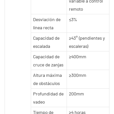
variable a control
Sala de Noticias
remoto
- Noticias de la Compañía
Desviación de
≤3%
línea recta
- Blog
Capacidad de
≥43° (pendientes y
- Vídeo
escalada
escaleras)
- Descargar
Capacidad de
≥400mm
Servicios
cruce de zanjas
Altura máxima
≥300mm
- C-UAS Portátil Todo en Uno
de obstáculos
- Programa de Promoción de Muestra
Profundidad de
200mm
Nosotros
vadeo
Contacto
Tiempo de
≥4 horas