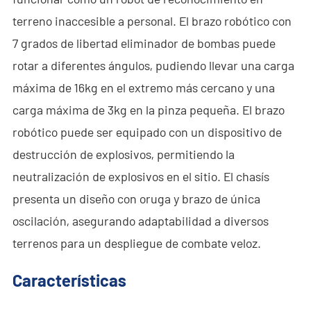
- - - ND-BC011 Cámara de Rastreo Anti-Dron
terreno inaccesible a personal. El brazo robótico con
7 grados de libertad eliminador de bombas puede
- - Detector RF Anti-Dron
rotar a diferentes ángulos, pudiendo llevar una carga
- - - ND-BR002 Detector RF Anti-Dron
máxima de 16kg en el extremo más cercano y una
carga máxima de 3kg en la pinza pequeña. El brazo
- - - ND-BR016 Detector RF Anti-Dron de Banda Completa
robótico puede ser equipado con un dispositivo de
- - - ND-BR019 Detector RF Portátil Anti-Dron
destrucción de explosivos, permitiendo la
neutralización de explosivos en el sitio. El chasís
- - Sistema de Suplantación de GPS
presenta un diseño con oruga y brazo de única
- - - ND-BG002 Jammer de Suplantación GPS
oscilación, asegurando adaptabilidad a diversos
- Sistema de Radar a Través de Paredes
terrenos para un despliegue de combate veloz.
- - ND-SV003 Sistema de Radar a Través de Paredes
Características
- - ND-SV004 Sistema Portátil de Radar a Través de Paredes