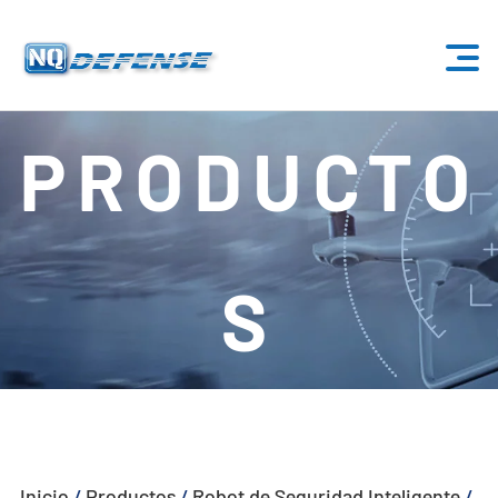
Inicio
PRODUCTO
Productos
- Sistema Anti-Dron
S
- - Sistema Anti-Dron Estacionario
- - - ND-BU001 Sistema Estándar Anti-Dron
- - - ND-BU002 Sistema Anti-Dron de Gama Alta
- - - ND-BU003 Pasivo Sistema Anti-Dron
Inicio
/
Productos
/
Robot de Seguridad Inteligente
/
- - - ND-BU004 Sistema Anti-Dron de Seguridad de Base