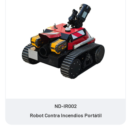
Sala de Noticias
- Noticias de la Compañía
- Blog
- Vídeo
- Descargar
Servicios
- C-UAS Portátil Todo en Uno
- Programa de Promoción de Muestra
ND-IR002
Nosotros
Robot Contra Incendios Portátil
Contacto