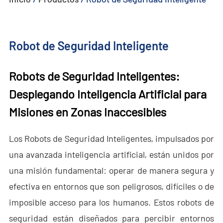
- - - ND-BU005 Sistema Anti-Dron Pasivo Avanzado
Robot de Seguridad Inteligente
- - - ND-BU006 Sistema Integrado Anti-Dron de Alta Gama
- - - ND-BU008 Sistema Integrado Anti-Dron de Alta Gama
Robots de Seguridad Inteligentes:
- - Sistema Portátil Anti-Dron
Desplegando Inteligencia Artificial para
Misiones en Zonas Inaccesibles
- - - ND-BD003 Sistema Portátil Anti-Dron
- - - ND-BD004 Jammer Portátil Anti-Dron
Los Robots de Seguridad Inteligentes, impulsados por
una avanzada inteligencia artificial, están unidos por
- - - ND-BD005 Sistema Portátil Anti-Dron de Alta Gama
una misión fundamental: operar de manera segura y
- - - ND-BD006 Sistema Anti-Dron de Mochila de Alta Gama
efectiva en entornos que son peligrosos, difíciles o de
imposible acceso para los humanos. Estos robots de
- - Radar Anti-Dron
seguridad están diseñados para percibir entornos