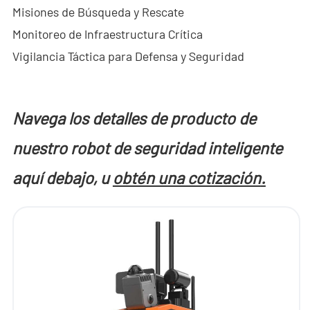
Misiones de Búsqueda y Rescate
- - ND-SV007 Sistema Portátil 2D de Radar a Través de
Monitoreo de Infraestructura Crítica
Paredes
Vigilancia Táctica para Defensa y Seguridad
- - ND-SV009 Sistema Portátil de Radar 3D a Través de
Paredes
Navega los detalles de producto de
- Sistema de Intercepción de Wi-Fi
nuestro robot de seguridad inteligente
- - ND-IM005 Sistema Estándar de Intercepción Wi-Fi
aquí debajo, u
obtén una cotización
.
- Robot de Seguridad Inteligente
- - ND-IR001 Perro Robótico Inteligente
- - ND-IR002 Robot Contra Incendios Portátil
- - ND-IR003 Robot Eliminador de Artefactos Explosivos