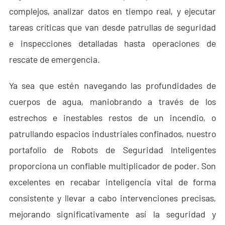
- - - ND-BR001 Radar de Detección de Drones
complejos, analizar datos en tiempo real, y ejecutar
tareas críticas que van desde patrullas de seguridad
- - - ND-BR014 Radar de Detección de Drones
e inspecciones detalladas hasta operaciones de
- - - ND-BR022 Radar de Detección de Drones
rescate de emergencia.
- - Jammer Anti-Dron
Ya sea que estén navegando las profundidades de
- - - ND-BD002 Jammer Direccional Anti-Dron
cuerpos de agua, maniobrando a través de los
estrechos e inestables restos de un incendio, o
- - - ND-BD008 Jammer Direccional Anti-Dron de Banda
Completa
patrullando espacios industriales confinados, nuestro
portafolio de Robots de Seguridad Inteligentes
- - - ND-BD018 Jammer Direccional Anti-Dron de Banda
proporciona un confiable multiplicador de poder. Son
Completa
excelentes en recabar inteligencia vital de forma
- - - ND-BO004 Jammer Omnidireccional Anti-Dron
consistente y llevar a cabo intervenciones precisas,
mejorando significativamente así la seguridad y
- - Cámara Anti-Dron