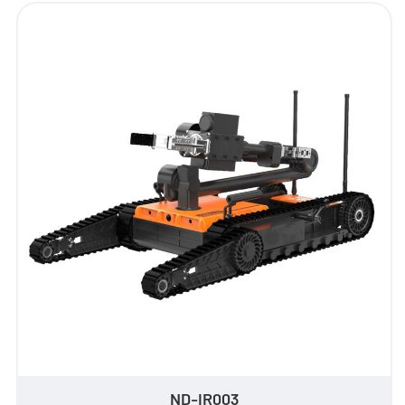
Agente
ES
- EN
- VN
ND-IR003