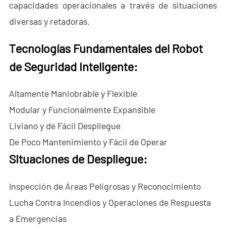
capacidades operacionales a través de situaciones
- - - ND-BC011 Cámara de Rastreo Anti-Dron
diversas y retadoras.
- - Detector RF Anti-Dron
Tecnologías Fundamentales del Robot
- - - ND-BR002 Detector RF Anti-Dron
de Seguridad Inteligente:
- - - ND-BR016 Detector RF Anti-Dron de Banda Completa
Altamente Maniobrable y Flexible
- - - ND-BR019 Detector RF Portátil Anti-Dron
Modular y Funcionalmente Expansible
Liviano y de Fácil Despliegue
- - Sistema de Suplantación de GPS
De Poco Mantenimiento y Fácil de Operar
- - - ND-BG002 Jammer de Suplantación GPS
Situaciones de Despliegue:
- Sistema de Radar a Través de Paredes
Inspección de Áreas Peligrosas y Reconocimiento
- - ND-SV003 Sistema de Radar a Través de Paredes
Lucha Contra Incendios y Operaciones de Respuesta
a Emergencias
- - ND-SV004 Sistema Portátil de Radar a Través de Paredes