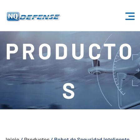
Inicio
PRODUCTO
Productos
- Sistema Anti-Dron
S
- - Sistema Anti-Dron Estacionario
- - - ND-BU001 Sistema Estándar Anti-Dron
- - - ND-BU002 Sistema Anti-Dron de Gama Alta
- - - ND-BU003 Pasivo Sistema Anti-Dron
Inicio
/
Productos
/
Robot de Seguridad Inteligente
- - - ND-BU004 Sistema Anti-Dron de Seguridad de Base