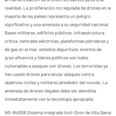
- - - ND-BC011 Cámara de Rastreo Anti-Dron
realidad. La proliferación no regulada de drones en la
mayoría de los países representa un peligro
- - Detector RF Anti-Dron
significativo y una amenaza a su seguridad nacional.
- - - ND-BR002 Detector RF Anti-Dron
Bases militares, edificios públicos, infraestructura
crítica, centrales eléctricas, plataformas petroleras y
- - - ND-BR016 Detector RF Anti-Dron de Banda Completa
de gas en el mar, estadios deportivos, eventos de
- - - ND-BR019 Detector RF Portátil Anti-Dron
gran afluencia y líderes políticos son todos
vulnerables a ataques con drones. Los terroristas ya
- - Sistema de Suplantación de GPS
han usado drones para lanzar ataques contra
- - - ND-BG002 Jammer de Suplantación GPS
objetivos civiles y militares alrededor del mundo. La
- Sistema de Radar a Través de Paredes
amenaza de drones ilegales debe ser atendida
inmediatamente con la tecnología apropiada.
- - ND-SV003 Sistema de Radar a Través de Paredes
ND-BU008 Sistema Integrado Anti-Dron de Alta Gama
- - ND-SV004 Sistema Portátil de Radar a Través de Paredes