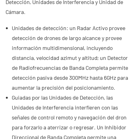
Detección, Unidades de Interferencia y Unidad de
- - ND-UR002 Vehículo Operado Remotamente
Cámara.
Soluciones
Unidades de detección: un Radar Activo provee
- Solución Anti-Dron
detección de drones de largo alcance y provee
- Solución Estacionaria Anti-Dron
información multidimensional, incluyendo
distancia, velocidad azimut y altitud; un Detector
- Solución Portátil Anti-Dron
de Radiofrecuencias de Banda Completa permite
- Solución de Detección Anti-Dron
detección pasiva desde 300MHz hasta 6GHz para
aumentar la precisión del posicionamiento.
- Solución de Jamming Anti-Dron
Guiadas por las Unidades de Detección, las
- Solución de Radar por Muro
Unidades de Interferencia interfieren con las
- Solución Portátil de Radar por Muro
señales de control remoto y navegación del dron
para forzarlo a aterrizar o regresar. Un Inhibidor
- Solución de Intercepción de Wi-Fi
Direccional de Banda Completa permite una