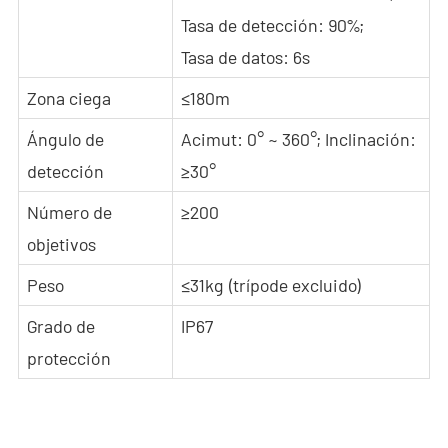
Tasa de detección: 90%;
Tasa de datos: 6s
Zona ciega
≤180m
Ángulo de
Acimut: 0° ~ 360°; Inclinación:
detección
≥30°
Número de
≥200
objetivos
Peso
≤31kg (trípode excluido)
Grado de
IP67
protección