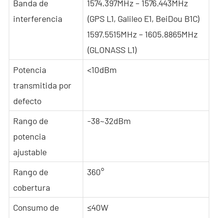
Banda de
1574.397MHz – 1576.443MHz
interferencia
(GPS L1, Galileo E1, BeiDou B1C)
1597.5515MHz – 1605.8865MHz
(GLONASS L1)
Potencia
<10dBm
transmitida por
defecto
Rango de
-38~32dBm
potencia
ajustable
Rango de
360°
cobertura
Consumo de
≤40W