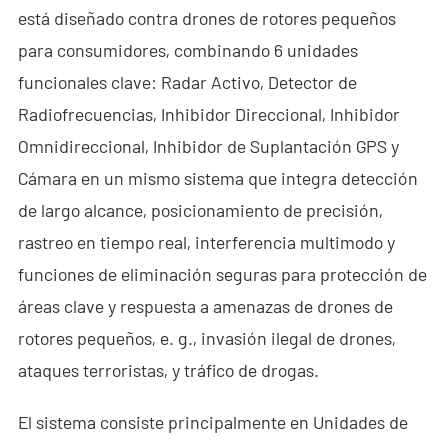
está diseñado contra drones de rotores pequeños
- - ND-SV007 Sistema Portátil 2D de Radar a Través de
para consumidores, combinando 6 unidades
Paredes
funcionales clave: Radar Activo, Detector de
- - ND-SV009 Sistema Portátil de Radar 3D a Través de
Radiofrecuencias, Inhibidor Direccional, Inhibidor
Paredes
Omnidireccional, Inhibidor de Suplantación GPS y
Cámara en un mismo sistema que integra detección
- Sistema de Intercepción de Wi-Fi
de largo alcance, posicionamiento de precisión,
- - ND-IM005 Sistema Estándar de Intercepción Wi-Fi
rastreo en tiempo real, interferencia multimodo y
- Robot de Seguridad Inteligente
funciones de eliminación seguras para protección de
áreas clave y respuesta a amenazas de drones de
- - ND-IR001 Perro Robótico Inteligente
rotores pequeños, e. g., invasión ilegal de drones,
- - ND-IR002 Robot Contra Incendios Portátil
ataques terroristas, y tráfico de drogas.
- - ND-IR003 Robot Eliminador de Artefactos Explosivos
El sistema consiste principalmente en Unidades de