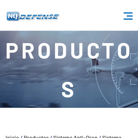
Inicio
PRODUCTO
Productos
- Sistema Anti-Dron
S
- - Sistema Anti-Dron Estacionario
- - - ND-BU001 Sistema Estándar Anti-Dron
- - - ND-BU002 Sistema Anti-Dron de Gama Alta
- - - ND-BU003 Pasivo Sistema Anti-Dron
Inicio
/
Productos
/
Sistema Anti-Dron
/
Sistema
- - - ND-BU004 Sistema Anti-Dron de Seguridad de Base