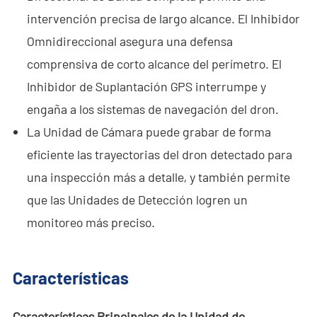
Sala de Noticias
intervención precisa de largo alcance. El Inhibidor
Omnidireccional asegura una defensa
- Noticias de la Compañía
comprensiva de corto alcance del perímetro. El
- Blog
Inhibidor de Suplantación GPS interrumpe y
engaña a los sistemas de navegación del dron.
- Vídeo
La Unidad de Cámara puede grabar de forma
- Descargar
eficiente las trayectorias del dron detectado para
una inspección más a detalle, y también permite
Servicios
que las Unidades de Detección logren un
- C-UAS Portátil Todo en Uno
monitoreo más preciso.
- Programa de Promoción de Muestra
Nosotros
Características
Contacto
Características Principales de la Unidad de