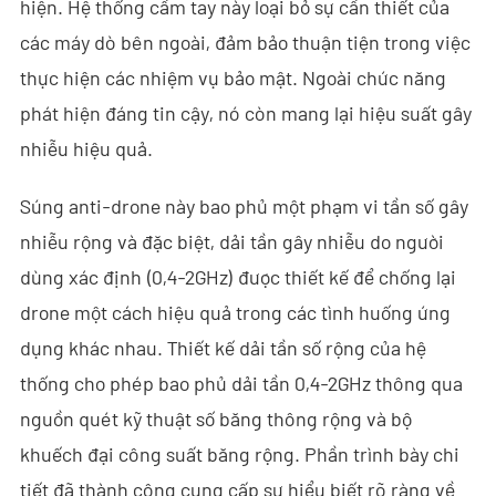
hiện. Hệ thống cầm tay này loại bỏ sự cần thiết của
- - - ND-BC011 Camera Theo Dõi Anti-Drone
các máy dò bên ngoài, đảm bảo thuận tiện trong việc
thực hiện các nhiệm vụ bảo mật. Ngoài chức năng
- - Máy Dò RF Anti-Drone
phát hiện đáng tin cậy, nó còn mang lại hiệu suất gây
- - - ND-BR002 Máy Dò RF Anti-Drone
nhiễu hiệu quả.
- - - ND-BR016 Máy Dò RF Anti-Drone Toàn Băng
Súng anti-drone này bao phủ một phạm vi tần số gây
- - - ND-BR019 Máy Dò RF Anti-Drone Cầm Tay
nhiễu rộng và đặc biệt, dải tần gây nhiễu do người
dùng xác định (0,4-2GHz) được thiết kế để chống lại
- - Hệ Thống Giả Mạo GPS
drone một cách hiệu quả trong các tình huống ứng
- - - ND-BG002 Thiết Bị Gây Nhiễu Giả Mạo GPS
dụng khác nhau. Thiết kế dải tần số rộng của hệ
thống cho phép bao phủ dải tần 0,4-2GHz thông qua
- Hệ Thống Ra-đa Nhìn Xuyên Tường
nguồn quét kỹ thuật số băng thông rộng và bộ
- - ND-SV003 Hệ Thống Ra-đa Xuyên Tường
khuếch đại công suất băng rộng. Phần trình bày chi
- - ND-SV004 Hệ Thống Ra-đa Xuyên Tường Di Động
tiết đã thành công cung cấp sự hiểu biết rõ ràng về