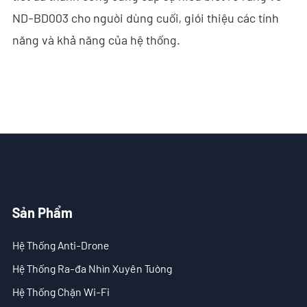
ND-BD003 cho người dùng cuối, giới thiệu các tính
- - ND-SV007 Hệ Thống Ra-đa Xuyên Tường 2D Cầm Tay
năng và khả năng của hệ thống.
- - ND-SV009 Hệ Thống Ra-đa 3D Nhìn Xuyên Tường Di Động
- Hệ Thống Chặn Wi-Fi
- - ND-IM005 Hệ Thống Chặn Wi-Fi Tiêu Chuẩn
- Robot An Ninh Thông Minh
- - ND-IR001 Chó Robot Thông Minh
Sản Phẩm
- - ND-IR002 Robot Chữa Cháy Di Động
Hệ Thống Anti-Drone
- - ND-IR003 Robot Xử Lý Vật Liệu Nổ
Hệ Thống Ra-đa Nhìn Xuyên Tường
- - ND-UR002 Phương Tiện Điều Khiển Từ Xa
Hệ Thống Chặn Wi-Fi