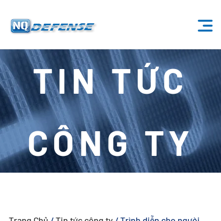
Trang Chủ
TIN TỨC
Sản Phẩm
- Hệ Thống Anti-Drone
CÔNG TY
- - Hệ Thống Anti-Drone Cố Định
- - - ND-BU001 Hệ Thống Anti-Drone Tiêu Chuẩn
- - - ND-BU002 Hệ Thống Anti-Drone Cao Cấp
- - - ND-BU003 Hệ Thống Anti-Drone Thụ Động
Trang Chủ
/
Tin tức công ty
/
Trình diễn cho người
- - - ND-BU004 Hệ Thống Anti-Drone An Ninh Cơ Sở