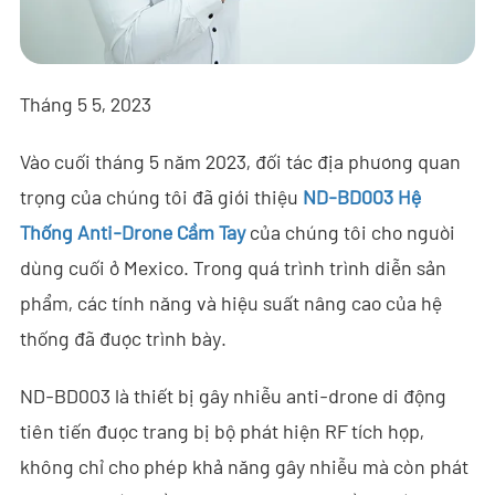
- - - ND-BR001 Ra-đa Phát Hiện Drone
- - - ND-BR014 Ra-đa Phát Hiện Drone
Tháng 5 5, 2023
- - - ND-BR022 Ra-đa Phát Hiện Drone
Vào cuối tháng 5 năm 2023, đối tác địa phương quan
- - Thiết Bị Gây Nhiễu Anti-Drone
trọng của chúng tôi đã giới thiệu
ND-BD003 Hệ
- - - ND-BD002 Thiết Bị Gây Nhiễu Anti-Drone Định Hướng
Thống Anti-Drone Cầm Tay
của chúng tôi cho người
- - - ND-BD008 Thiết Bị Gây Nhiễu Anti-Drone Định Hướng
dùng cuối ở Mexico. Trong quá trình trình diễn sản
Toàn Băng
phẩm, các tính năng và hiệu suất nâng cao của hệ
thống đã được trình bày.
- - - ND-BD018 Thiết Bị Gây Nhiễu Anti-Drone Định Hướng
Toàn Băng
ND-BD003 là thiết bị gây nhiễu anti-drone di động
- - - ND-BO004 Thiết Bị Gây Nhiễu Anti-Drone Đa Hướng
tiên tiến được trang bị bộ phát hiện RF tích hợp,
không chỉ cho phép khả năng gây nhiễu mà còn phát
- - Camera Anti-Drone