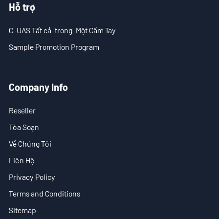
Hỗ trợ
- Tin tức công ty
C-UAS Tất cả-trong-Một Cầm Tay
- Blog
Sample Promotion Program
- Video
- Tải Xuống
Company Info
Hỗ trợ
Reseller
- C-UAS Tất cả-trong-Một Cầm Tay
Tòa Soạn
- Sample Promotion Program
Về Chúng Tôi
Liên Hệ
Về Chúng Tôi
Privacy Policy
Liên Hệ
Terms and Conditions
Sitemap
Reseller