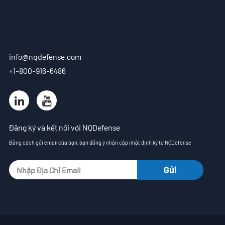
VN
- EN
info@nqdefense.com
- ES
+1-800-916-6486
Đăng ký và kết nối với NQDefense
Bằng cách gửi email của bạn, bạn đồng ý nhận cập nhật định kỳ từ NQDefense.