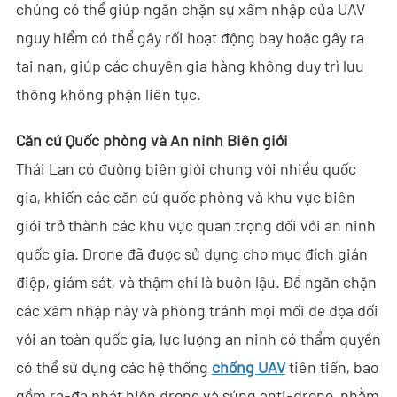
chúng có thể giúp ngăn chặn sự xâm nhập của UAV
- - ND-SV007 Hệ Thống Ra-đa Xuyên Tường 2D Cầm Tay
nguy hiểm có thể gây rối hoạt động bay hoặc gây ra
tai nạn, giúp các chuyên gia hàng không duy trì lưu
- - ND-SV009 Hệ Thống Ra-đa 3D Nhìn Xuyên Tường Di Động
thông không phận liên tục.
- Hệ Thống Chặn Wi-Fi
Căn cứ Quốc phòng và An ninh Biên giới
- - ND-IM005 Hệ Thống Chặn Wi-Fi Tiêu Chuẩn
Thái Lan có đường biên giới chung với nhiều quốc
gia, khiến các căn cứ quốc phòng và khu vực biên
- Robot An Ninh Thông Minh
giới trở thành các khu vực quan trọng đối với an ninh
- - ND-IR001 Chó Robot Thông Minh
quốc gia. Drone đã được sử dụng cho mục đích gián
- - ND-IR002 Robot Chữa Cháy Di Động
điệp, giám sát, và thậm chí là buôn lậu. Để ngăn chặn
các xâm nhập này và phòng tránh mọi mối đe dọa đối
- - ND-IR003 Robot Xử Lý Vật Liệu Nổ
với an toàn quốc gia, lực lượng an ninh có thẩm quyền
- - ND-UR002 Phương Tiện Điều Khiển Từ Xa
có thể sử dụng các hệ thống
chống UAV
tiên tiến, bao
gồm ra-đa phát hiện drone và súng anti-drone, nhằm