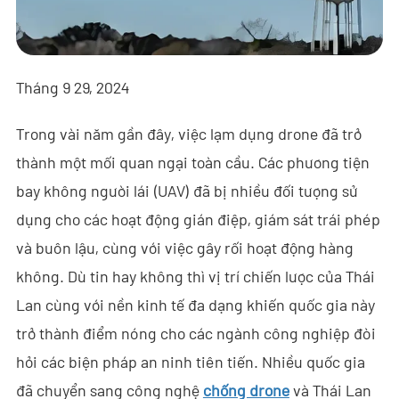
- - - ND-BR001 Ra-đa Phát Hiện Drone
- - - ND-BR014 Ra-đa Phát Hiện Drone
Tháng 9 29, 2024
- - - ND-BR022 Ra-đa Phát Hiện Drone
- - Thiết Bị Gây Nhiễu Anti-Drone
Trong vài năm gần đây, việc lạm dụng drone đã trở
thành một mối quan ngại toàn cầu. Các phương tiện
- - - ND-BD002 Thiết Bị Gây Nhiễu Anti-Drone Định Hướng
bay không người lái (UAV) đã bị nhiều đối tượng sử
- - - ND-BD008 Thiết Bị Gây Nhiễu Anti-Drone Định Hướng
dụng cho các hoạt động gián điệp, giám sát trái phép
Toàn Băng
và buôn lậu, cùng với việc gây rối hoạt động hàng
không. Dù tin hay không thì vị trí chiến lược của Thái
- - - ND-BD018 Thiết Bị Gây Nhiễu Anti-Drone Định Hướng
Toàn Băng
Lan cùng với nền kinh tế đa dạng khiến quốc gia này
trở thành điểm nóng cho các ngành công nghiệp đòi
- - - ND-BO004 Thiết Bị Gây Nhiễu Anti-Drone Đa Hướng
hỏi các biện pháp an ninh tiên tiến. Nhiều quốc gia
- - Camera Anti-Drone
đã chuyển sang công nghệ
chống drone
và Thái Lan