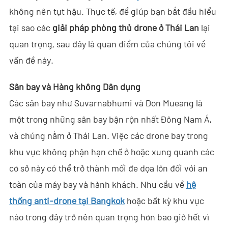
không nên tụt hậu. Thực tế, để giúp bạn bắt đầu hiểu
- - - ND-BC011 Camera Theo Dõi Anti-Drone
tại sao các
giải pháp phòng thủ drone ở Thái Lan
lại
- - Máy Dò RF Anti-Drone
quan trọng, sau đây là quan điểm của chúng tôi về
vấn đề này.
- - - ND-BR002 Máy Dò RF Anti-Drone
- - - ND-BR016 Máy Dò RF Anti-Drone Toàn Băng
Sân bay và Hàng không Dân dụng
Các sân bay như Suvarnabhumi và Don Mueang là
- - - ND-BR019 Máy Dò RF Anti-Drone Cầm Tay
một trong những sân bay bận rộn nhất Đông Nam Á,
- - Hệ Thống Giả Mạo GPS
và chúng nằm ở Thái Lan. Việc các drone bay trong
khu vực không phận hạn chế ở hoặc xung quanh các
- - - ND-BG002 Thiết Bị Gây Nhiễu Giả Mạo GPS
cơ sở này có thể trở thành mối đe dọa lớn đối với an
- Hệ Thống Ra-đa Nhìn Xuyên Tường
toàn của máy bay và hành khách. Nhu cầu về
hệ
thống anti-drone tại Bangkok
hoặc bất kỳ khu vực
- - ND-SV003 Hệ Thống Ra-đa Xuyên Tường
nào trong đây trở nên quan trọng hơn bao giờ hết vì
- - ND-SV004 Hệ Thống Ra-đa Xuyên Tường Di Động