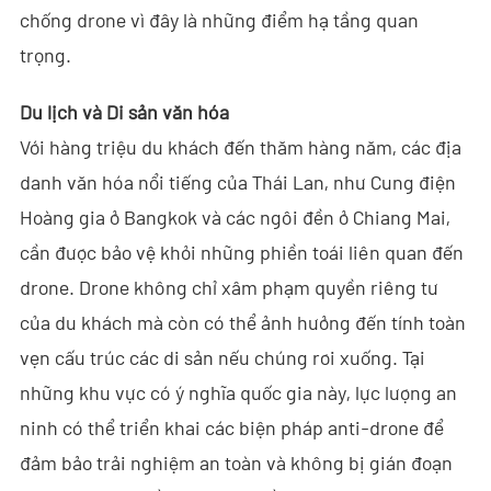
- Tin tức công ty
chống drone vì đây là những điểm hạ tầng quan
trọng.
- Blog
Du lịch và Di sản văn hóa
- Video
Với hàng triệu du khách đến thăm hàng năm, các địa
- Tải Xuống
danh văn hóa nổi tiếng của Thái Lan, như Cung điện
Hoàng gia ở Bangkok và các ngôi đền ở Chiang Mai,
Hỗ trợ
cần được bảo vệ khỏi những phiền toái liên quan đến
- C-UAS Tất cả-trong-Một Cầm Tay
drone. Drone không chỉ xâm phạm quyền riêng tư
- Sample Promotion Program
của du khách mà còn có thể ảnh hưởng đến tính toàn
vẹn cấu trúc các di sản nếu chúng rơi xuống. Tại
Về Chúng Tôi
những khu vực có ý nghĩa quốc gia này, lực lượng an
Liên Hệ
ninh có thể triển khai các biện pháp anti-drone để
đảm bảo trải nghiệm an toàn và không bị gián đoạn
Reseller