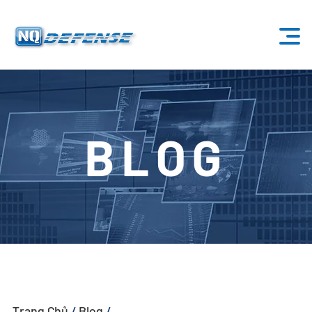
Trang Chủ
Sản Phẩm
BLOG
- Hệ Thống Anti-Drone
- - Hệ Thống Anti-Drone Cố Định
- - - ND-BU001 Hệ Thống Anti-Drone Tiêu Chuẩn
- - - ND-BU002 Hệ Thống Anti-Drone Cao Cấp
- - - ND-BU003 Hệ Thống Anti-Drone Thụ Động
Trang Chủ
/
Blog
/
…
- - - ND-BU004 Hệ Thống Anti-Drone An Ninh Cơ Sở