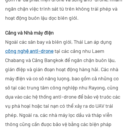
Giải Pháp
ngăn chặn việc trinh sát từ trên không trái phép và
- Giải Pháp Anti-Drone
hoạt động buôn lậu dọc biên giới.
- Giải Pháp Anti-Drone Cố Định
Cảng và Nhà máy điện
- Giải Pháp Anti-Drone Cầm Tay
Ngoài các sân bay và biên giới, Thái Lan áp dụng
công nghệ anti-drone
tại các cảng như Laem
- Giải Pháp Phát Hiện Anti-Drone
Chabang và Cảng Bangkok để ngăn chặn buôn lậu,
- Giải Pháp Gây Nhiễu Anti-Drone
gián điệp và gián đoạn hoạt động hàng hải. Các nhà
máy điện và cơ sở năng lượng, bao gồm cả những cơ
- Giải Pháp Ra-đa Xuyên Tường
sở tại các trung tâm công nghiệp như Rayong, cũng
- Giải Pháp Hình Ảnh Xuyên Tường Di Động
dựa vào các hệ thống anti-drone để bảo vệ trước các
vụ phá hoại hoặc tai nạn có thể xảy ra do UAV trái
- Giải Pháp Chặn Wi-Fi
phép. Ngoài ra, các nhà máy lọc dầu và tháp viễn
Tòa Soạn
thông cũng cần được bảo vệ bằng các biện pháp