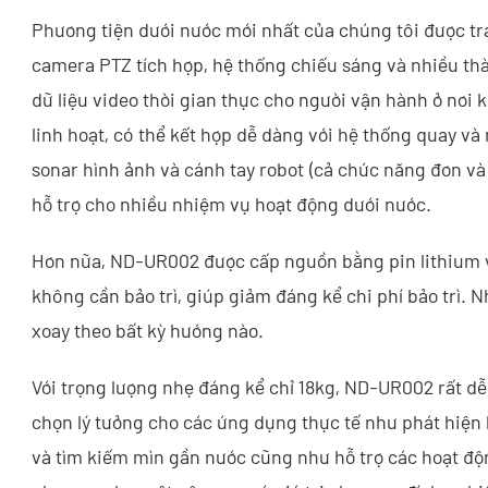
Phương tiện dưới nước mới nhất của chúng tôi được tr
camera PTZ tích hợp, hệ thống chiếu sáng và nhiều th
dữ liệu video thời gian thực cho người vận hành ở nơi 
linh hoạt, có thể kết hợp dễ dàng với hệ thống quay và
sonar hình ảnh và cánh tay robot (cả chức năng đơn và
hỗ trợ cho nhiều nhiệm vụ hoạt động dưới nước.
Hơn nữa, ND-UR002 được cấp nguồn bằng pin lithium v
không cần bảo trì, giúp giảm đáng kể chi phí bảo trì
xoay theo bất kỳ hướng nào.
Với trọng lượng nhẹ đáng kể chỉ 18kg, ND-UR002 rất dễ 
chọn lý tưởng cho các ứng dụng thực tế như phát hiện h
và tìm kiếm mìn gần nước cũng như hỗ trợ các hoạt động