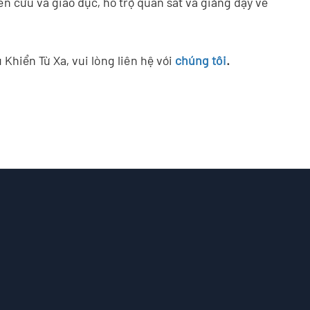
n cứu và giáo dục, hỗ trợ quan sát và giảng dạy về
hiển Từ Xa, vui lòng liên hệ với
chúng tôi
.