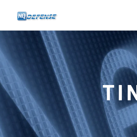
Trang Chủ
Sản Phẩm
- Hệ Thống Anti-Drone
- - Hệ Thống Anti-Drone Cố Định
TI
- - - ND-BU001 Hệ Thống Anti-Drone Tiêu Chuẩn
- - - ND-BU002 Hệ Thống Anti-Drone Cao Cấp
- - - ND-BU003 Hệ Thống Anti-Drone Thụ Động
- - - ND-BU004 Hệ Thống Anti-Drone An Ninh Cơ Sở