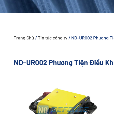
- - - ND-BU005 Hệ Thống Anti-Drone Thụ Động Cao Cấp
- - - ND-BU006 Hệ Thống Anti-Drone Tích Hợp Cao Cấp
- - - ND-BU008 Hệ Thống Anti-Drone Tích Hợp Cao Cấp
Trang Chủ
/
Tin tức công ty
/
ND-UR002 Phương Tiệ
- - Hệ Thống Anti-Drone Cầm Tay
- - - ND-BD003 Hệ Thống Anti-Drone Cầm Tay
ND-UR002 Phương Tiện Điều Khi
- - - ND-BD004 Thiết Bị Gây Nhiễu Anti-Drone Cầm Tay
- - - ND-BD005 Hệ Thống Anti-Drone Cầm Tay Cao Cấp
- - - ND-BD006 Hệ Thống Anti-Drone Đeo Lưng Cao Cấp
- - Ra-đa Anti-Drone