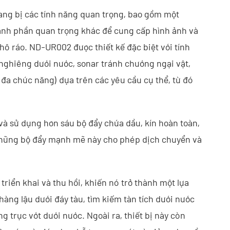
ang bị các tính năng quan trọng, bao gồm một
ành phần quan trọng khác để cung cấp hình ảnh và
khô ráo. ND-UR002 được thiết kế đặc biệt với tính
 nghiêng dưới nước, sonar tránh chướng ngại vật,
 đa chức năng) dựa trên các yêu cầu cụ thể, từ đó
à sử dụng hơn sáu bộ đẩy chứa dầu, kín hoàn toàn,
. Những bộ đẩy mạnh mẽ này cho phép dịch chuyển và
triển khai và thu hồi, khiến nó trở thành một lựa
àng lậu dưới đáy tàu, tìm kiếm tàn tích dưới nước
 trục vớt dưới nước. Ngoài ra, thiết bị này còn