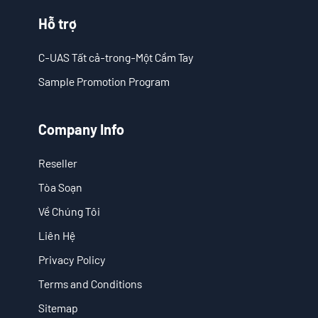
Hỗ trợ
- Giải Pháp Anti-Drone Cố Định
C-UAS Tất cả-trong-Một Cầm Tay
- Giải Pháp Anti-Drone Cầm Tay
Sample Promotion Program
- Giải Pháp Phát Hiện Anti-Drone
Company Info
- Giải Pháp Gây Nhiễu Anti-Drone
- Giải Pháp Ra-đa Xuyên Tường
Reseller
Tòa Soạn
- Giải Pháp Hình Ảnh Xuyên Tường Di Động
Về Chúng Tôi
- Giải Pháp Chặn Wi-Fi
Liên Hệ
Privacy Policy
Tòa Soạn
Terms and Conditions
- Tin tức công ty
Sitemap