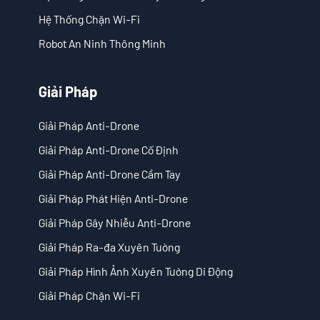
Hệ Thống Chặn Wi-Fi
- - ND-SV009 Hệ Thống Ra-đa 3D Nhìn Xuyên Tường Di Động
Robot An Ninh Thông Minh
- Hệ Thống Chặn Wi-Fi
- - ND-IM005 Hệ Thống Chặn Wi-Fi Tiêu Chuẩn
Giải Pháp
- Robot An Ninh Thông Minh
Giải Pháp Anti-Drone
Giải Pháp Anti-Drone Cố Định
- - ND-IR001 Chó Robot Thông Minh
Giải Pháp Anti-Drone Cầm Tay
- - ND-IR002 Robot Chữa Cháy Di Động
Giải Pháp Phát Hiện Anti-Drone
- - ND-IR003 Robot Xử Lý Vật Liệu Nổ
Giải Pháp Gây Nhiễu Anti-Drone
Giải Pháp Ra-đa Xuyên Tường
- - ND-UR002 Phương Tiện Điều Khiển Từ Xa
Giải Pháp Hình Ảnh Xuyên Tường Di Động
Giải Pháp
Giải Pháp Chặn Wi-Fi
- Giải Pháp Anti-Drone