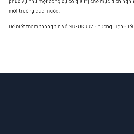
phục vụ như một công cụ có giá trị cho mục đích nghiê
môi trường dưới nước.
Để biết thêm thông tin về ND-UR002 Phương Tiện Điều K