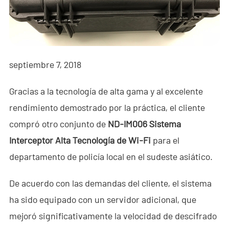
- - - ND-BR001 Radar de Detección de Drones
- - - ND-BR014 Radar de Detección de Drones
- - - ND-BR022 Radar de Detección de Drones
septiembre 7, 2018
- - Jammer Anti-Dron
Gracias a la tecnología de alta gama y al excelente
- - - ND-BD002 Jammer Direccional Anti-Dron
rendimiento demostrado por la práctica, el cliente
- - - ND-BD008 Jammer Direccional Anti-Dron de Banda
compró otro conjunto de
ND-IM006 Sistema
Completa
Interceptor Alta Tecnología de Wi-Fi
para el
departamento de policía local en el sudeste asiático.
- - - ND-BD018 Jammer Direccional Anti-Dron de Banda
Completa
De acuerdo con las demandas del cliente, el sistema
- - - ND-BO004 Jammer Omnidireccional Anti-Dron
ha sido equipado con un servidor adicional, que
mejoró significativamente la velocidad de descifrado
- - Cámara Anti-Dron