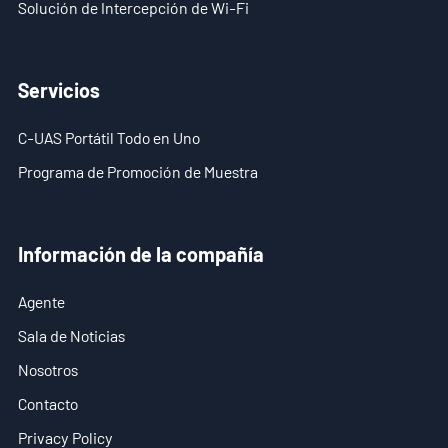
Solución de Intercepción de Wi-Fi
- - ND-UR002 Vehículo Operado Remotamente
Soluciones
Servicios
- Solución Anti-Dron
C-UAS Portátil Todo en Uno
- Solución Estacionaria Anti-Dron
Programa de Promoción de Muestra
- Solución Portátil Anti-Dron
- Solución de Detección Anti-Dron
Información de la compañía
- Solución de Jamming Anti-Dron
Agente
- Solución de Radar por Muro
Sala de Noticias
Nosotros
- Solución Portátil de Radar por Muro
Contacto
- Solución de Intercepción de Wi-Fi
Privacy Policy