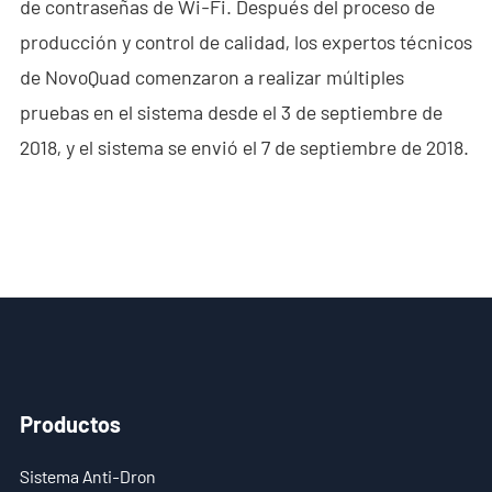
de contraseñas de Wi-Fi. Después del proceso de
- - - ND-BC011 Cámara de Rastreo Anti-Dron
producción y control de calidad, los expertos técnicos
de NovoQuad comenzaron a realizar múltiples
- - Detector RF Anti-Dron
pruebas en el sistema desde el 3 de septiembre de
- - - ND-BR002 Detector RF Anti-Dron
2018, y el sistema se envió el 7 de septiembre de 2018.
- - - ND-BR016 Detector RF Anti-Dron de Banda Completa
- - - ND-BR019 Detector RF Portátil Anti-Dron
- - Sistema de Suplantación de GPS
- - - ND-BG002 Jammer de Suplantación GPS
- Sistema de Radar a Través de Paredes
Productos
- - ND-SV003 Sistema de Radar a Través de Paredes
Sistema Anti-Dron
- - ND-SV004 Sistema Portátil de Radar a Través de Paredes