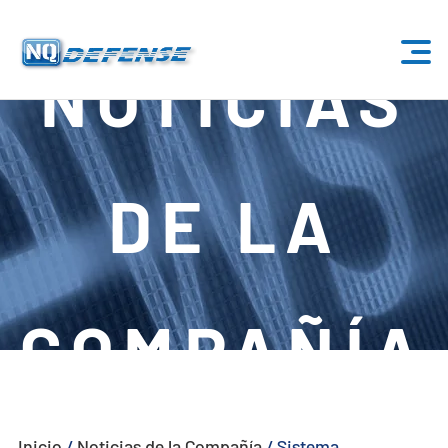
NOTICIAS
Inicio
Productos
DE LA
- Sistema Anti-Dron
- - Sistema Anti-Dron Estacionario
- - - ND-BU001 Sistema Estándar Anti-Dron
COMPAÑÍA
- - - ND-BU002 Sistema Anti-Dron de Gama Alta
- - - ND-BU003 Pasivo Sistema Anti-Dron
Inicio
/
Noticias de la Compañía
/
Sistema
- - - ND-BU004 Sistema Anti-Dron de Seguridad de Base