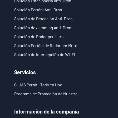
Solución Estacionaria Anti-Dron
- - ND-SV009 Sistema Portátil de Radar 3D a Través de Paredes
Solución Portátil Anti-Dron
Solución de Detección Anti-Dron
- Sistema de Intercepción de Wi-Fi
Solución de Jamming Anti-Dron
- - ND-IM005 Sistema Estándar de Intercepción Wi-Fi
Solución de Radar por Muro
- Robot de Seguridad Inteligente
Solución Portátil de Radar por Muro
Solución de Intercepción de Wi-Fi
- - ND-IR001 Perro Robótico Inteligente
- - ND-IR002 Robot Contra Incendios Portátil
Servicios
- - ND-IR003 Robot Eliminador de Artefactos Explosivos
C-UAS Portátil Todo en Uno
Programa de Promoción de Muestra
- - ND-UR002 Vehículo Operado Remotamente
Soluciones
Información de la compañía
- Solución Anti-Dron