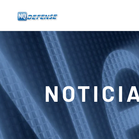
Inicio
Productos
- Sistema Anti-Dron
- - Sistema Anti-Dron Estacionario
NOTICI
- - - ND-BU001 Sistema Estándar Anti-Dron
- - - ND-BU002 Sistema Anti-Dron de Gama Alta
- - - ND-BU003 Pasivo Sistema Anti-Dron
- - - ND-BU004 Sistema Anti-Dron de Seguridad de Base