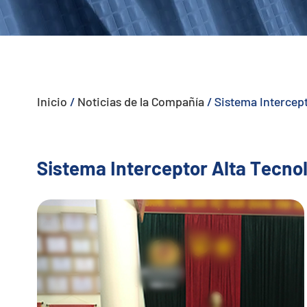
- - - ND-BU005 Sistema Anti-Dron Pasivo Avanzado
- - - ND-BU006 Sistema Integrado Anti-Dron de Alta Gama
- - - ND-BU008 Sistema Integrado Anti-Dron de Alta Gama
Inicio
/
Noticias de la Compañía
/
Sistema Intercep
- - Sistema Portátil Anti-Dron
- - - ND-BD003 Sistema Portátil Anti-Dron
Sistema Interceptor Alta Tecno
- - - ND-BD004 Jammer Portátil Anti-Dron
- - - ND-BD005 Sistema Portátil Anti-Dron de Alta Gama
- - - ND-BD006 Sistema Anti-Dron de Mochila de Alta Gama
- - Radar Anti-Dron