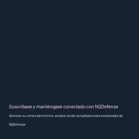
Suscríbase y manténgase conectado con NQDefense
Al enviar su correo electrónico, acepta recibir actualizaciones ocasionales de
NQDefense.