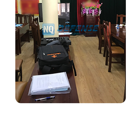
- - - ND-BR001 Radar de Detección de Drones
- - - ND-BR014 Radar de Detección de Drones
- - - ND-BR022 Radar de Detección de Drones
- - Jammer Anti-Dron
- - - ND-BD002 Jammer Direccional Anti-Dron
- - - ND-BD008 Jammer Direccional Anti-Dron de Banda Completa
- - - ND-BD018 Jammer Direccional Anti-Dron de Banda Completa
- - - ND-BO004 Jammer Omnidireccional Anti-Dron
- - Cámara Anti-Dron
- - - ND-BC011 Cámara de Rastreo Anti-Dron