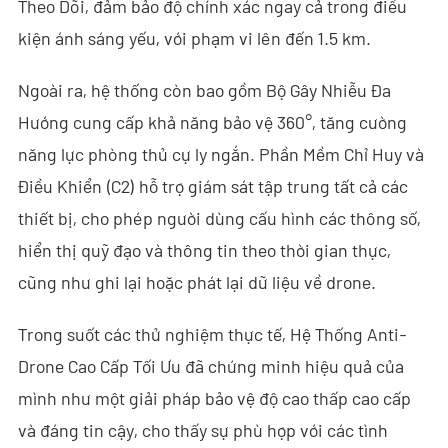
Theo Dõi, đảm bảo độ chính xác ngay cả trong điều
kiện ánh sáng yếu, với phạm vi lên đến 1.5 km.
- - ND-SV007 Hệ Thống Ra-đa Xuyên Tường 2D Cầm Tay
- - ND-SV009 Hệ Thống Ra-đa 3D Nhìn Xuyên Tường Di Động
Ngoài ra, hệ thống còn bao gồm Bộ Gây Nhiễu Đa
Hướng cung cấp khả năng bảo vệ 360°, tăng cường
- Hệ Thống Chặn Wi-Fi
năng lực phòng thủ cự ly ngắn. Phần Mềm Chỉ Huy và
- - ND-IM005 Hệ Thống Chặn Wi-Fi Tiêu Chuẩn
Điều Khiển (C2) hỗ trợ giám sát tập trung tất cả các
thiết bị, cho phép người dùng cấu hình các thông số,
- Robot An Ninh Thông Minh
hiển thị quỹ đạo và thông tin theo thời gian thực,
- - ND-IR001 Chó Robot Thông Minh
cũng như ghi lại hoặc phát lại dữ liệu về drone.
- - ND-IR002 Robot Chữa Cháy Di Động
Trong suốt các thử nghiệm thực tế, Hệ Thống Anti-
- - ND-IR003 Robot Xử Lý Vật Liệu Nổ
Drone Cao Cấp Tối Ưu đã chứng minh hiệu quả của
mình như một giải pháp bảo vệ độ cao thấp cao cấp
- - ND-UR002 Phương Tiện Điều Khiển Từ Xa
và đáng tin cậy, cho thấy sự phù hợp với các tình