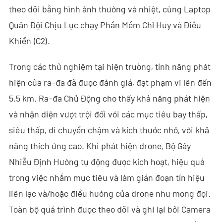
theo dõi bằng hình ảnh thường và nhiệt, cùng Laptop
- - - ND-BC011 Camera Theo Dõi Anti-Drone
Quân Đội Chịu Lực chạy Phần Mềm Chỉ Huy và Điều
- - Máy Dò RF Anti-Drone
Khiển (C2).
- - - ND-BR002 Máy Dò RF Anti-Drone
Trong các thử nghiệm tại hiện trường, tính năng phát
- - - ND-BR016 Máy Dò RF Anti-Drone Toàn Băng
hiện của ra-đa đã được đánh giá, đạt phạm vi lên đến
5.5 km. Ra-đa Chủ Động cho thấy khả năng phát hiện
- - - ND-BR019 Máy Dò RF Anti-Drone Cầm Tay
và nhận diện vượt trội đối với các mục tiêu bay thấp,
- - Hệ Thống Giả Mạo GPS
siêu thấp, di chuyển chậm và kích thước nhỏ, với khả
năng thích ứng cao. Khi phát hiện drone, Bộ Gây
- - - ND-BG002 Thiết Bị Gây Nhiễu Giả Mạo GPS
Nhiễu Định Hướng tự động được kích hoạt, hiệu quả
- Hệ Thống Ra-đa Nhìn Xuyên Tường
trong việc nhắm mục tiêu và làm gián đoạn tín hiệu
liên lạc và/hoặc điều hướng của drone như mong đợi.
- - ND-SV003 Hệ Thống Ra-đa Xuyên Tường
Toàn bộ quá trình được theo dõi và ghi lại bởi Camera
- - ND-SV004 Hệ Thống Ra-đa Xuyên Tường Di Động