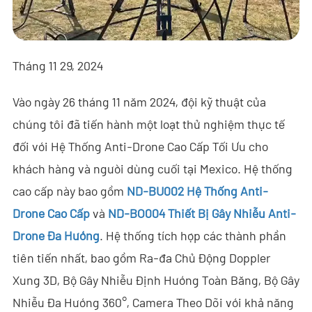
- - - ND-BR001 Ra-đa Phát Hiện Drone
- - - ND-BR014 Ra-đa Phát Hiện Drone
Tháng 11 29, 2024
- - - ND-BR022 Ra-đa Phát Hiện Drone
Vào ngày 26 tháng 11 năm 2024, đội kỹ thuật của
- - Thiết Bị Gây Nhiễu Anti-Drone
chúng tôi đã tiến hành một loạt thử nghiệm thực tế
- - - ND-BD002 Thiết Bị Gây Nhiễu Anti-Drone Định Hướng
đối với Hệ Thống Anti-Drone Cao Cấp Tối Ưu cho
- - - ND-BD008 Thiết Bị Gây Nhiễu Anti-Drone Định Hướng
khách hàng và người dùng cuối tại Mexico. Hệ thống
Toàn Băng
cao cấp này bao gồm
ND-BU002 Hệ Thống Anti-
Drone Cao Cấp
và
ND-BO004 Thiết Bị Gây Nhiễu Anti-
- - - ND-BD018 Thiết Bị Gây Nhiễu Anti-Drone Định Hướng
Toàn Băng
Drone Đa Hướng
. Hệ thống tích hợp các thành phần
tiên tiến nhất, bao gồm Ra-đa Chủ Động Doppler
- - - ND-BO004 Thiết Bị Gây Nhiễu Anti-Drone Đa Hướng
Xung 3D, Bộ Gây Nhiễu Định Hướng Toàn Băng, Bộ Gây
- - Camera Anti-Drone
Nhiễu Đa Hướng 360°, Camera Theo Dõi với khả năng