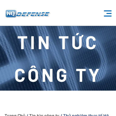
Trang Chủ
TIN TỨC
Sản Phẩm
- Hệ Thống Anti-Drone
CÔNG TY
- - Hệ Thống Anti-Drone Cố Định
- - - ND-BU001 Hệ Thống Anti-Drone Tiêu Chuẩn
- - - ND-BU002 Hệ Thống Anti-Drone Cao Cấp
- - - ND-BU003 Hệ Thống Anti-Drone Thụ Động
Trang Chủ
/
Tin tức công ty
/
Thử nghiệm thực tế Hệ
- - - ND-BU004 Hệ Thống Anti-Drone An Ninh Cơ Sở