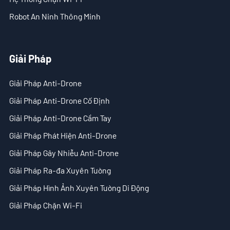
- Tin tức công ty
Robot An Ninh Thông Minh
- Blog
- Video
Giải Pháp
- Tải Xuống
Giải Pháp Anti-Drone
Giải Pháp Anti-Drone Cố Định
Hỗ trợ
Giải Pháp Anti-Drone Cầm Tay
- C-UAS Tất cả-trong-Một Cầm Tay
Giải Pháp Phát Hiện Anti-Drone
- Sample Promotion Program
Giải Pháp Gây Nhiễu Anti-Drone
Giải Pháp Ra-đa Xuyên Tường
Về Chúng Tôi
Giải Pháp Hình Ảnh Xuyên Tường Di Động
Liên Hệ
Giải Pháp Chặn Wi-Fi
Reseller