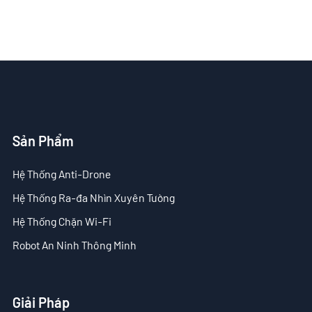
Giải Pháp
- Giải Pháp Anti-Drone
- Giải Pháp Anti-Drone Cố Định
- Giải Pháp Anti-Drone Cầm Tay
- Giải Pháp Phát Hiện Anti-Drone
Sản Phẩm
- Giải Pháp Gây Nhiễu Anti-Drone
Hệ Thống Anti-Drone
- Giải Pháp Ra-đa Xuyên Tường
Hệ Thống Ra-đa Nhìn Xuyên Tường
Hệ Thống Chặn Wi-Fi
- Giải Pháp Hình Ảnh Xuyên Tường Di Động
Robot An Ninh Thông Minh
- Giải Pháp Chặn Wi-Fi
Tòa Soạn
Giải Pháp