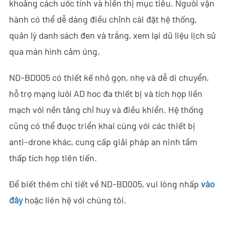
khoảng cách ước tính và hiển thị mục tiêu. Người vận
hành có thể dễ dàng điều chỉnh cài đặt hệ thống,
- - ND-SV007 Hệ Thống Ra-đa Xuyên Tường 2D Cầm Tay
quản lý danh sách đen và trắng, xem lại dữ liệu lịch sử
- - ND-SV009 Hệ Thống Ra-đa 3D Nhìn Xuyên Tường Di Động
qua màn hình cảm ứng.
- Hệ Thống Chặn Wi-Fi
ND-BD005 có thiết kế nhỏ gọn, nhẹ và dễ di chuyển,
- - ND-IM005 Hệ Thống Chặn Wi-Fi Tiêu Chuẩn
hỗ trợ mạng lưới AD hoc đa thiết bị và tích hợp liền
mạch với nền tảng chỉ huy và điều khiển. Hệ thống
- Robot An Ninh Thông Minh
cũng có thể được triển khai cùng với các thiết bị
- - ND-IR001 Chó Robot Thông Minh
anti-drone khác, cung cấp giải pháp an ninh tầm
thấp tích hợp tiên tiến.
- - ND-IR002 Robot Chữa Cháy Di Động
- - ND-IR003 Robot Xử Lý Vật Liệu Nổ
Để biết thêm chi tiết về ND-BD005, vui lòng nhấp
vào
đây
hoặc liên hệ với chúng tôi.
- - ND-UR002 Phương Tiện Điều Khiển Từ Xa