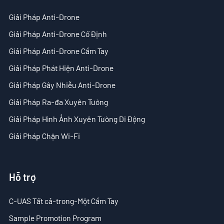
- Tin tức công ty
Giải Pháp Anti-Drone
- Blog
Giải Pháp Anti-Drone Cố Định
Giải Pháp Anti-Drone Cầm Tay
- Video
Giải Pháp Phát Hiện Anti-Drone
- Tải Xuống
Giải Pháp Gây Nhiễu Anti-Drone
Hỗ trợ
Giải Pháp Ra-đa Xuyên Tường
Giải Pháp Hình Ảnh Xuyên Tường Di Động
- C-UAS Tất cả-trong-Một Cầm Tay
Giải Pháp Chặn Wi-Fi
- Sample Promotion Program
Về Chúng Tôi
Hỗ trợ
Liên Hệ
C-UAS Tất cả-trong-Một Cầm Tay
Reseller
Sample Promotion Program