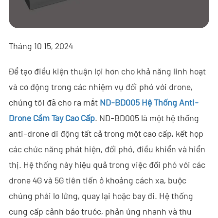
- - - ND-BR001 Ra-đa Phát Hiện Drone
- - - ND-BR014 Ra-đa Phát Hiện Drone
Tháng 10 15, 2024
- - - ND-BR022 Ra-đa Phát Hiện Drone
Để tạo điều kiện thuận lợi hơn cho khả năng linh hoạt
- - Thiết Bị Gây Nhiễu Anti-Drone
và cơ động trong các nhiệm vụ đối phó với drone,
- - - ND-BD002 Thiết Bị Gây Nhiễu Anti-Drone Định Hướng
chúng tôi đã cho ra mắt
ND-BD005 Hệ Thống Anti-
- - - ND-BD008 Thiết Bị Gây Nhiễu Anti-Drone Định Hướng
Drone Cầm Tay Cao Cấp
. ND-BD005 là một hệ thống
Toàn Băng
anti-drone di động tất cả trong một cao cấp, kết hợp
các chức năng phát hiện, đối phó, điều khiển và hiển
- - - ND-BD018 Thiết Bị Gây Nhiễu Anti-Drone Định Hướng
Toàn Băng
thị. Hệ thống này hiệu quả trong việc đối phó với các
drone 4G và 5G tiên tiến ở khoảng cách xa, buộc
- - - ND-BO004 Thiết Bị Gây Nhiễu Anti-Drone Đa Hướng
chúng phải lơ lửng, quay lại hoặc bay đi. Hệ thống
- - Camera Anti-Drone
cung cấp cảnh báo trước, phản ứng nhanh và thu