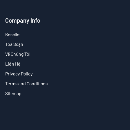
VN
Company Info
- EN
Reseller
- ES
Tòa Soạn
Về Chúng Tôi
Liên Hệ
Privacy Policy
Terms and Conditions
Sitemap