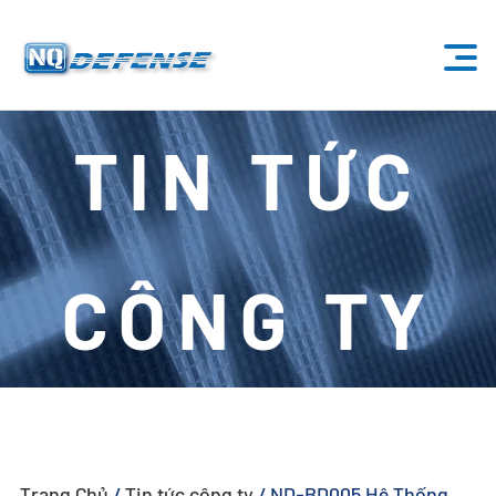
Trang Chủ
TIN TỨC
Sản Phẩm
- Hệ Thống Anti-Drone
CÔNG TY
- - Hệ Thống Anti-Drone Cố Định
- - - ND-BU001 Hệ Thống Anti-Drone Tiêu Chuẩn
- - - ND-BU002 Hệ Thống Anti-Drone Cao Cấp
- - - ND-BU003 Hệ Thống Anti-Drone Thụ Động
Trang Chủ
/
Tin tức công ty
/
ND-BD005 Hệ Thống
- - - ND-BU004 Hệ Thống Anti-Drone An Ninh Cơ Sở