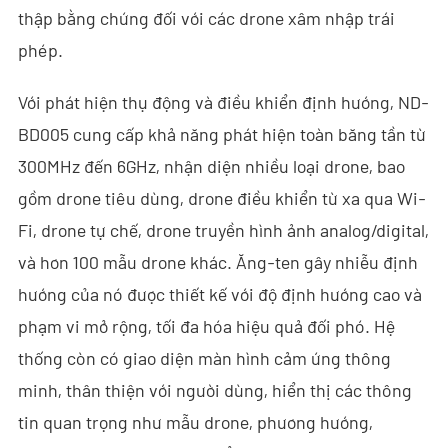
thập bằng chứng đối với các drone xâm nhập trái
- - - ND-BC011 Camera Theo Dõi Anti-Drone
phép.
- - Máy Dò RF Anti-Drone
Với phát hiện thụ động và điều khiển định hướng, ND-
- - - ND-BR002 Máy Dò RF Anti-Drone
BD005 cung cấp khả năng phát hiện toàn băng tần từ
- - - ND-BR016 Máy Dò RF Anti-Drone Toàn Băng
300MHz đến 6GHz, nhận diện nhiều loại drone, bao
gồm drone tiêu dùng, drone điều khiển từ xa qua Wi-
- - - ND-BR019 Máy Dò RF Anti-Drone Cầm Tay
Fi, drone tự chế, drone truyền hình ảnh analog/digital,
- - Hệ Thống Giả Mạo GPS
và hơn 100 mẫu drone khác. Ăng-ten gây nhiễu định
hướng của nó được thiết kế với độ định hướng cao và
- - - ND-BG002 Thiết Bị Gây Nhiễu Giả Mạo GPS
phạm vi mở rộng, tối đa hóa hiệu quả đối phó. Hệ
- Hệ Thống Ra-đa Nhìn Xuyên Tường
thống còn có giao diện màn hình cảm ứng thông
minh, thân thiện với người dùng, hiển thị các thông
- - ND-SV003 Hệ Thống Ra-đa Xuyên Tường
tin quan trọng như mẫu drone, phương hướng,
- - ND-SV004 Hệ Thống Ra-đa Xuyên Tường Di Động