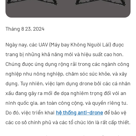
- - - ND-BR001 Ra-đa Phát Hiện Drone
- - - ND-BR014 Ra-đa Phát Hiện Drone
Tháng 8 23, 2024
- - - ND-BR022 Ra-đa Phát Hiện Drone
Ngày nay, các UAV (Máy bay Không Người Lái) được
- - Thiết Bị Gây Nhiễu Anti-Drone
trang bị những khả năng mới và hiệu suất cao hơn.
- - - ND-BD002 Thiết Bị Gây Nhiễu Anti-Drone Định Hướng
Chúng được ứng dụng rộng rãi trong các ngành công
- - - ND-BD008 Thiết Bị Gây Nhiễu Anti-Drone Định Hướng
nghiệp như nông nghiệp, chăm sóc sức khỏe, và xây
Toàn Băng
dựng. Tuy nhiên, việc lạm dụng drone bởi các cá nhân
xấu đang gây ra mối đe dọa nghiêm trọng đối với an
- - - ND-BD018 Thiết Bị Gây Nhiễu Anti-Drone Định Hướng
Toàn Băng
ninh quốc gia, an toàn công cộng, và quyền riêng tư.
Do đó, việc triển khai
hệ thống anti-drone
để bảo vệ
- - - ND-BO004 Thiết Bị Gây Nhiễu Anti-Drone Đa Hướng
các cơ sở chính phủ và các tổ chức lớn là rất cấp thiết.
- - Camera Anti-Drone