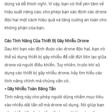
Giải Pháp
dùng và dễ thích nghi. Vì vậy, bạn có thể yên tâm về
hiệu suất nâng cao, cho phép bạn xác định các drone
- Giải Pháp Anti-Drone
độc hại một cách hiệu quả và tăng cường an toàn cho
- Giải Pháp Anti-Drone Cố Định
không phận của bạn.
- Giải Pháp Anti-Drone Cầm Tay
Các Tính Năng Của Thiết Bị Gây Nhiễu Drone
- Giải Pháp Phát Hiện Anti-Drone
Sau khi bạn xác định được các drone độc hại, bạn có
thể sử dụng thiết bị gây nhiễu để cắt đứt liên lạc giữa
- Giải Pháp Gây Nhiễu Anti-Drone
drone và người điều khiển. Tuy nhiên, trước khi sử
- Giải Pháp Ra-đa Xuyên Tường
dụng các thiết bị gây nhiễu drone, hãy tìm hiểu các
tính năng chính mà chúng cần có.
- Giải Pháp Hình Ảnh Xuyên Tường Di Động
•
Gây Nhiễu Toàn Băng Tần
- Giải Pháp Chặn Wi-Fi
Tính năng này cho phép người dùng nhắm mục tiêu
vào nhiều dải tần số mà drone sử dụng. Nó giúp bạn
Tòa Soạn