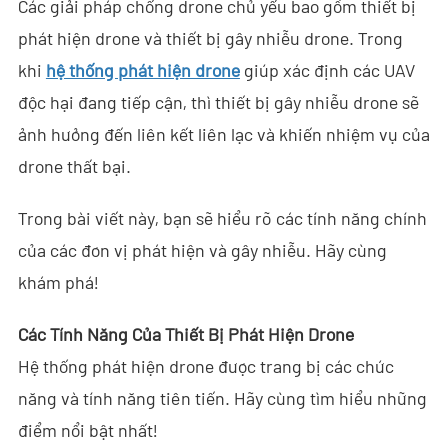
Các giải pháp chống drone chủ yếu bao gồm thiết bị
- - - ND-BC011 Camera Theo Dõi Anti-Drone
phát hiện drone và thiết bị gây nhiễu drone. Trong
khi
hệ thống phát hiện drone
giúp xác định các UAV
- - Máy Dò RF Anti-Drone
độc hại đang tiếp cận, thì thiết bị gây nhiễu drone sẽ
- - - ND-BR002 Máy Dò RF Anti-Drone
ảnh hưởng đến liên kết liên lạc và khiến nhiệm vụ của
- - - ND-BR016 Máy Dò RF Anti-Drone Toàn Băng
drone thất bại.
- - - ND-BR019 Máy Dò RF Anti-Drone Cầm Tay
Trong bài viết này, bạn sẽ hiểu rõ các tính năng chính
của các đơn vị phát hiện và gây nhiễu. Hãy cùng
- - Hệ Thống Giả Mạo GPS
khám phá!
- - - ND-BG002 Thiết Bị Gây Nhiễu Giả Mạo GPS
Các Tính Năng Của Thiết Bị Phát Hiện Drone
- Hệ Thống Ra-đa Nhìn Xuyên Tường
Hệ thống phát hiện drone được trang bị các chức
- - ND-SV003 Hệ Thống Ra-đa Xuyên Tường
năng và tính năng tiên tiến. Hãy cùng tìm hiểu những
điểm nổi bật nhất!
- - ND-SV004 Hệ Thống Ra-đa Xuyên Tường Di Động