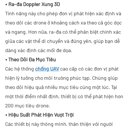
•
Ra-đa Doppler Xung 3D
- - ND-SV007 Hệ Thống Ra-đa Xuyên Tường 2D Cầm Tay
Tính năng này cho phép đơn vị phát hiện xác định và
theo dõi các drone ở khoảng cách xa theo cả góc dọc
- - ND-SV009 Hệ Thống Ra-đa 3D Nhìn Xuyên Tường Di Động
và ngang. Hơn nữa, ra-đa có thể phân biệt chính xác
- Hệ Thống Chặn Wi-Fi
giữa các vật thể di chuyển và đứng yên, giúp bạn dễ
dàng xác định các mối đe dọa.
- - ND-IM005 Hệ Thống Chặn Wi-Fi Tiêu Chuẩn
•
Theo Dõi Đa Mục Tiêu
- Robot An Ninh Thông Minh
Các hệ thống
chống UAV
cao cấp có các đơn vị phát
- - ND-IR001 Chó Robot Thông Minh
hiện lý tưởng cho môi trường phức tạp. Chúng giúp
theo dõi hiệu quả nhiều mục tiêu cùng một lúc. Tại
- - ND-IR002 Robot Chữa Cháy Di Động
một thời điểm nhất định, thiết bị có thể phát hiện hơn
- - ND-IR003 Robot Xử Lý Vật Liệu Nổ
200 mục tiêu drone.
•
Hiệu Suất Phát Hiện Vượt Trội
- - ND-UR002 Phương Tiện Điều Khiển Từ Xa
Các thiết bị này thông minh, thân thiện với người