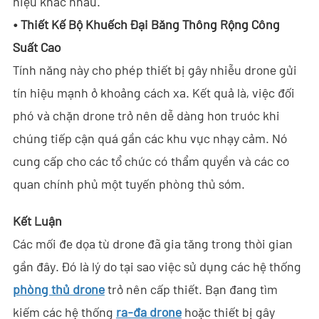
hiệu khác nhau.
VN
•
Thiết Kế Bộ Khuếch Đại Băng Thông Rộng Công
Suất Cao
- EN
Tính năng này cho phép thiết bị gây nhiễu drone gửi
- ES
tín hiệu mạnh ở khoảng cách xa. Kết quả là, việc đối
phó và chặn drone trở nên dễ dàng hơn trước khi
chúng tiếp cận quá gần các khu vực nhạy cảm. Nó
cung cấp cho các tổ chức có thẩm quyền và các cơ
quan chính phủ một tuyến phòng thủ sớm.
Kết Luận
Các mối đe dọa từ drone đã gia tăng trong thời gian
gần đây. Đó là lý do tại sao việc sử dụng các hệ thống
phòng thủ drone
trở nên cấp thiết. Bạn đang tìm
kiếm các hệ thống
ra-đa drone
hoặc thiết bị gây