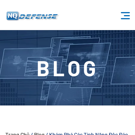
Trang Chủ
Sản Phẩm
BLOG
- Hệ Thống Anti-Drone
- - Hệ Thống Anti-Drone Cố Định
- - - ND-BU001 Hệ Thống Anti-Drone Tiêu Chuẩn
- - - ND-BU002 Hệ Thống Anti-Drone Cao Cấp
- - - ND-BU003 Hệ Thống Anti-Drone Thụ Động
Trang Chủ
/
Blog
/
Khám Phá Các Tính Năng Độc Đáo
- - - ND-BU004 Hệ Thống Anti-Drone An Ninh Cơ Sở