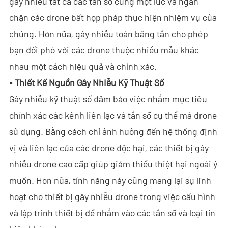
gây nhiễu tất cả các tần số cùng một lúc và ngăn
- Tin tức công ty
chặn các drone bất hợp pháp thực hiện nhiệm vụ của
- Blog
chúng. Hơn nữa, gây nhiễu toàn băng tần cho phép
bạn đối phó với các drone thuộc nhiều mẫu khác
- Video
nhau một cách hiệu quả và chính xác.
- Tải Xuống
•
Thiết Kế Nguồn Gây Nhiễu Kỹ Thuật Số
Gây nhiễu kỹ thuật số đảm bảo việc nhắm mục tiêu
Hỗ trợ
chính xác các kênh liên lạc và tần số cụ thể mà drone
- C-UAS Tất cả-trong-Một Cầm Tay
sử dụng. Bằng cách chỉ ảnh hưởng đến hệ thống định
vị và liên lạc của các drone độc hại, các thiết bị gây
- Sample Promotion Program
nhiễu drone cao cấp giúp giảm thiểu thiệt hại ngoài ý
Về Chúng Tôi
muốn. Hơn nữa, tính năng này cũng mang lại sự linh
Liên Hệ
hoạt cho thiết bị gây nhiễu drone trong việc cấu hình
và lập trình thiết bị để nhắm vào các tần số và loại tín
Reseller