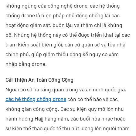
- Tin tức công ty
không ngừng của công nghệ drone, các hệ thống
chống drone là biện pháp chủ động chống lại các
- Blog
hoạt động giám sát, buôn lậu và thậm chí là khủng
- Video
bố. Những hệ thống này có thể được triển khai tại các
trạm kiểm soát biên giới, căn cứ quân sự và tòa nhà
- Tải Xuống
chính phủ, giúp giảm thiểu đáng kể nguy cơ xâm
Hỗ trợ
nhập bằng drone.
- C-UAS Tất cả-trong-Một Cầm Tay
Cải Thiện An Toàn Công Cộng
- Sample Promotion Program
Ngoài cơ sở hạ tầng quan trọng và an ninh quốc gia,
các hệ thống chống drone
còn có thể bảo vệ các
Về Chúng Tôi
không gian công cộng. Các sự kiện quy mô lớn như
Liên Hệ
hành hương Hajj hàng năm, các buổi hòa nhạc hoặc
sự kiện thể thao quốc tế thu hút lượng lớn người tham
Reseller