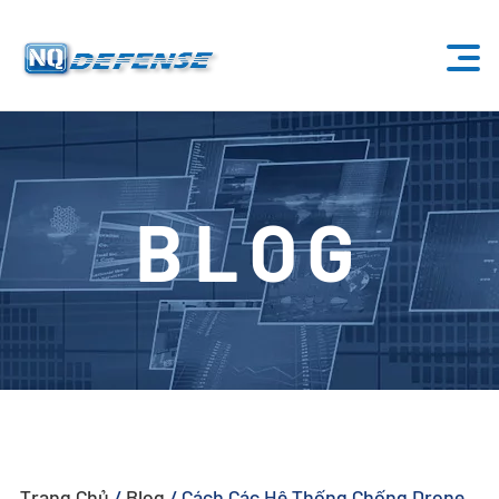
Trang Chủ
Sản Phẩm
BLOG
- Hệ Thống Anti-Drone
- - Hệ Thống Anti-Drone Cố Định
- - - ND-BU001 Hệ Thống Anti-Drone Tiêu Chuẩn
- - - ND-BU002 Hệ Thống Anti-Drone Cao Cấp
- - - ND-BU003 Hệ Thống Anti-Drone Thụ Động
Trang Chủ
/
Blog
/
Cách Các Hệ Thống Chống Drone
- - - ND-BU004 Hệ Thống Anti-Drone An Ninh Cơ Sở