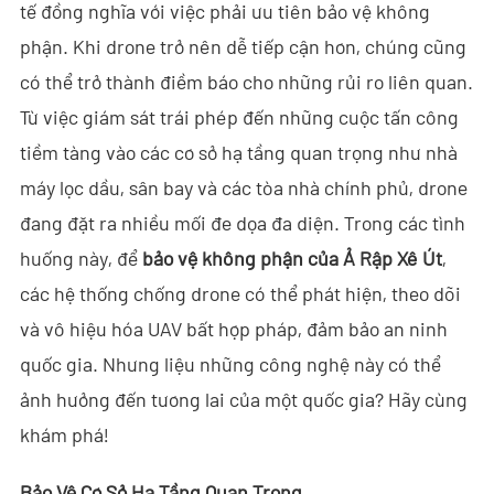
tế đồng nghĩa với việc phải ưu tiên bảo vệ không
- - ND-SV007 Hệ Thống Ra-đa Xuyên Tường 2D Cầm Tay
phận. Khi drone trở nên dễ tiếp cận hơn, chúng cũng
có thể trở thành điềm báo cho những rủi ro liên quan.
- - ND-SV009 Hệ Thống Ra-đa 3D Nhìn Xuyên Tường Di Động
Từ việc giám sát trái phép đến những cuộc tấn công
- Hệ Thống Chặn Wi-Fi
tiềm tàng vào các cơ sở hạ tầng quan trọng như nhà
máy lọc dầu, sân bay và các tòa nhà chính phủ, drone
- - ND-IM005 Hệ Thống Chặn Wi-Fi Tiêu Chuẩn
đang đặt ra nhiều mối đe dọa đa diện. Trong các tình
- Robot An Ninh Thông Minh
huống này, để
bảo vệ không phận của Ả Rập Xê
Út
,
các hệ thống chống drone có thể phát hiện, theo dõi
- - ND-IR001 Chó Robot Thông Minh
và vô hiệu hóa UAV bất hợp pháp, đảm bảo an ninh
- - ND-IR002 Robot Chữa Cháy Di Động
quốc gia. Nhưng liệu những công nghệ này có thể
- - ND-IR003 Robot Xử Lý Vật Liệu Nổ
ảnh hưởng đến tương lai của một quốc gia? Hãy cùng
khám phá!
- - ND-UR002 Phương Tiện Điều Khiển Từ Xa
Bảo Vệ Cơ Sở Hạ Tầng Quan Trọng