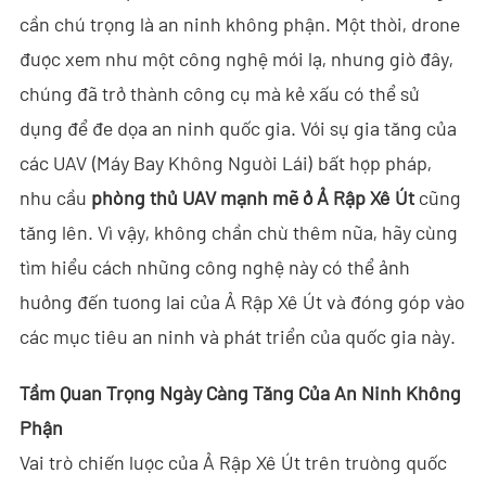
cần chú trọng là an ninh không phận. Một thời, drone
- - - ND-BC011 Camera Theo Dõi Anti-Drone
được xem như một công nghệ mới lạ, nhưng giờ đây,
- - Máy Dò RF Anti-Drone
chúng đã trở thành công cụ mà kẻ xấu có thể sử
dụng để đe dọa an ninh quốc gia. Với sự gia tăng của
- - - ND-BR002 Máy Dò RF Anti-Drone
các UAV (Máy Bay Không Người Lái) bất hợp pháp,
- - - ND-BR016 Máy Dò RF Anti-Drone Toàn Băng
nhu cầu
phòng thủ UAV mạnh mẽ ở Ả Rập Xê Út
cũng
- - - ND-BR019 Máy Dò RF Anti-Drone Cầm Tay
tăng lên. Vì vậy, không chần chừ thêm nữa, hãy cùng
tìm hiểu cách những công nghệ này có thể ảnh
- - Hệ Thống Giả Mạo GPS
hưởng đến tương lai của Ả Rập Xê Út và đóng góp vào
- - - ND-BG002 Thiết Bị Gây Nhiễu Giả Mạo GPS
các mục tiêu an ninh và phát triển của quốc gia này.
- Hệ Thống Ra-đa Nhìn Xuyên Tường
Tầm Quan Trọng Ngày Càng Tăng Của An Ninh Không
Phận
- - ND-SV003 Hệ Thống Ra-đa Xuyên Tường
Vai trò chiến lược của Ả Rập Xê Út trên trường quốc
- - ND-SV004 Hệ Thống Ra-đa Xuyên Tường Di Động