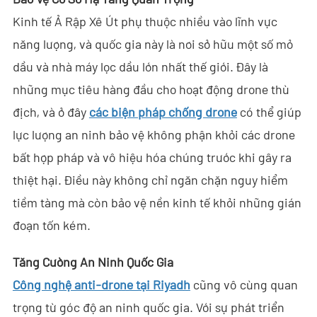
Giải Pháp
Kinh tế Ả Rập Xê Út phụ thuộc nhiều vào lĩnh vực
- Giải Pháp Anti-Drone
năng lượng, và quốc gia này là nơi sở hữu một số mỏ
dầu và nhà máy lọc dầu lớn nhất thế giới. Đây là
- Giải Pháp Anti-Drone Cố Định
những mục tiêu hàng đầu cho hoạt động drone thù
- Giải Pháp Anti-Drone Cầm Tay
địch, và ở đây
các biện pháp chống drone
có thể giúp
- Giải Pháp Phát Hiện Anti-Drone
lực lượng an ninh bảo vệ không phận khỏi các drone
bất hợp pháp và vô hiệu hóa chúng trước khi gây ra
- Giải Pháp Gây Nhiễu Anti-Drone
thiệt hại. Điều này không chỉ ngăn chặn nguy hiểm
- Giải Pháp Ra-đa Xuyên Tường
tiềm tàng mà còn bảo vệ nền kinh tế khỏi những gián
đoạn tốn kém.
- Giải Pháp Hình Ảnh Xuyên Tường Di Động
Tăng Cường An Ninh Quốc Gia
- Giải Pháp Chặn Wi-Fi
Công nghệ anti-drone tại Riyadh
cũng vô cùng quan
Tòa Soạn
trọng từ góc độ an ninh quốc gia. Với sự phát triển