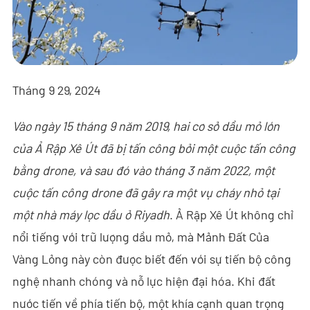
- - - ND-BR001 Ra-đa Phát Hiện Drone
- - - ND-BR014 Ra-đa Phát Hiện Drone
- - - ND-BR022 Ra-đa Phát Hiện Drone
Tháng 9 29, 2024
- - Thiết Bị Gây Nhiễu Anti-Drone
Vào ngày 15 tháng 9 năm 2019, hai cơ sở dầu mỏ lớn
- - - ND-BD002 Thiết Bị Gây Nhiễu Anti-Drone Định Hướng
của Ả Rập Xê Út đã bị tấn công bởi một cuộc tấn công
- - - ND-BD008 Thiết Bị Gây Nhiễu Anti-Drone Định Hướng
bằng drone, và sau đó vào tháng 3 năm 2022, một
Toàn Băng
cuộc tấn công drone đã gây ra một vụ cháy nhỏ tại
một nhà máy lọc dầu ở Riyadh
. Ả Rập Xê Út không chỉ
- - - ND-BD018 Thiết Bị Gây Nhiễu Anti-Drone Định Hướng
Toàn Băng
nổi tiếng với trữ lượng dầu mỏ, mà Mảnh Đất Của
Vàng Lỏng này còn được biết đến với sự tiến bộ công
- - - ND-BO004 Thiết Bị Gây Nhiễu Anti-Drone Đa Hướng
nghệ nhanh chóng và nỗ lực hiện đại hóa. Khi đất
- - Camera Anti-Drone
nước tiến về phía tiến bộ, một khía cạnh quan trọng