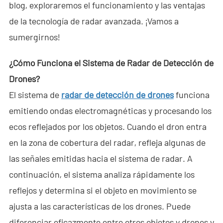
blog, exploraremos el funcionamiento y las ventajas
- - ND-SV007 Sistema Portátil 2D de Radar a Través de
de la tecnología de radar avanzada. ¡Vamos a
Paredes
sumergirnos!
- - ND-SV009 Sistema Portátil de Radar 3D a Través de
¿Cómo Funciona el Sistema de Radar de Detección de
Paredes
Drones?
- Sistema de Intercepción de Wi-Fi
El sistema de
radar de detección de drones
funciona
emitiendo ondas electromagnéticas y procesando los
- - ND-IM005 Sistema Estándar de Intercepción Wi-Fi
ecos reflejados por los objetos. Cuando el dron entra
- Robot de Seguridad Inteligente
en la zona de cobertura del radar, refleja algunas de
las señales emitidas hacia el sistema de radar. A
- - ND-IR001 Perro Robótico Inteligente
continuación, el sistema analiza rápidamente los
- - ND-IR002 Robot Contra Incendios Portátil
reflejos y determina si el objeto en movimiento se
- - ND-IR003 Robot Eliminador de Artefactos Explosivos
ajusta a las características de los drones. Puede
diferenciar eficazmente entre otros objetos y drones y