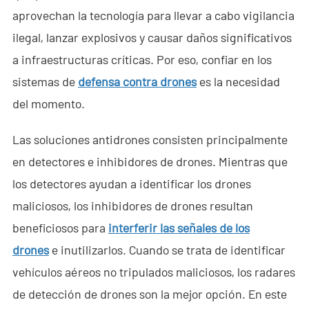
aprovechan la tecnología para llevar a cabo vigilancia
- - - ND-BC011 Cámara de Rastreo Anti-Dron
ilegal, lanzar explosivos y causar daños significativos
- - Detector RF Anti-Dron
a infraestructuras críticas. Por eso, confiar en los
sistemas de
defensa contra drones
es la necesidad
- - - ND-BR002 Detector RF Anti-Dron
del momento.
- - - ND-BR016 Detector RF Anti-Dron de Banda Completa
Las soluciones antidrones consisten principalmente
- - - ND-BR019 Detector RF Portátil Anti-Dron
en detectores e inhibidores de drones. Mientras que
- - Sistema de Suplantación de GPS
los detectores ayudan a identificar los drones
maliciosos, los inhibidores de drones resultan
- - - ND-BG002 Jammer de Suplantación GPS
beneficiosos para
interferir las señales de los
- Sistema de Radar a Través de Paredes
drones
e inutilizarlos. Cuando se trata de identificar
vehículos aéreos no tripulados maliciosos, los radares
- - ND-SV003 Sistema de Radar a Través de Paredes
de detección de drones son la mejor opción. En este
- - ND-SV004 Sistema Portátil de Radar a Través de Paredes