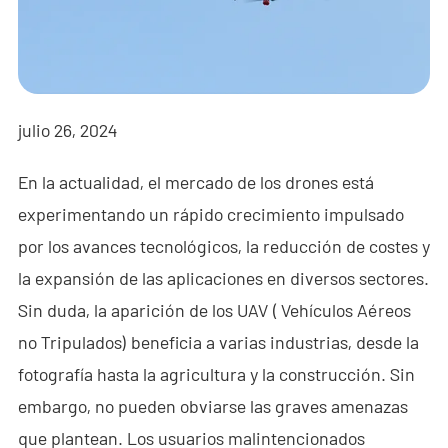
- - - ND-BR001 Radar de Detección de Drones
- - - ND-BR014 Radar de Detección de Drones
- - - ND-BR022 Radar de Detección de Drones
julio 26, 2024
- - Jammer Anti-Dron
En la actualidad, el mercado de los drones está
- - - ND-BD002 Jammer Direccional Anti-Dron
experimentando un rápido crecimiento impulsado
- - - ND-BD008 Jammer Direccional Anti-Dron de Banda
por los avances tecnológicos, la reducción de costes y
Completa
la expansión de las aplicaciones en diversos sectores.
Sin duda, la aparición de los UAV ( Vehículos Aéreos
- - - ND-BD018 Jammer Direccional Anti-Dron de Banda
Completa
no Tripulados) beneficia a varias industrias, desde la
fotografía hasta la agricultura y la construcción. Sin
- - - ND-BO004 Jammer Omnidireccional Anti-Dron
embargo, no pueden obviarse las graves amenazas
- - Cámara Anti-Dron
que plantean. Los usuarios malintencionados