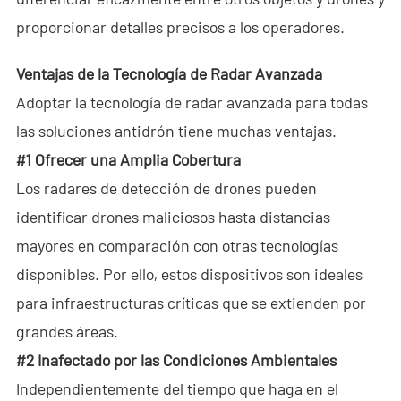
- - ND-UR002 Vehículo Operado Remotamente
proporcionar detalles precisos a los operadores.
Soluciones
Ventajas de la Tecnología de Radar Avanzada
- Solución Anti-Dron
Adoptar la tecnología de radar avanzada para todas
las soluciones antidrón tiene muchas ventajas.
- Solución Estacionaria Anti-Dron
#1 Ofrecer una Amplia Cobertura
- Solución Portátil Anti-Dron
Los radares de detección de drones pueden
- Solución de Detección Anti-Dron
identificar drones maliciosos hasta distancias
mayores en comparación con otras tecnologías
- Solución de Jamming Anti-Dron
disponibles. Por ello, estos dispositivos son ideales
- Solución de Radar por Muro
para infraestructuras críticas que se extienden por
grandes áreas.
- Solución Portátil de Radar por Muro
#2 Inafectado por las Condiciones Ambientales
- Solución de Intercepción de Wi-Fi
Independientemente del tiempo que haga en el