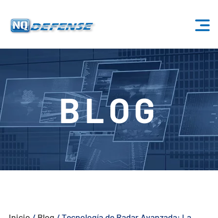
Inicio
Productos
BLOG
- Sistema Anti-Dron
- - Sistema Anti-Dron Estacionario
- - - ND-BU001 Sistema Estándar Anti-Dron
- - - ND-BU002 Sistema Anti-Dron de Gama Alta
- - - ND-BU003 Pasivo Sistema Anti-Dron
Inicio
/
Blog
/
Tecnología de Radar Avanzada: La
- - - ND-BU004 Sistema Anti-Dron de Seguridad de Base