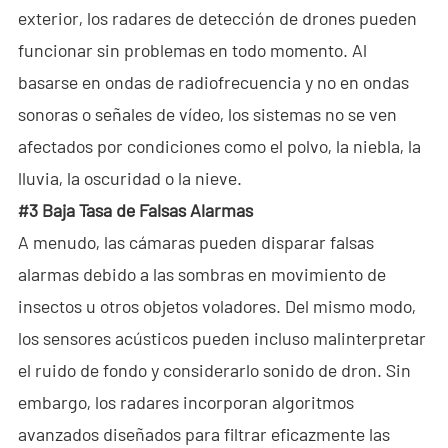
exterior, los radares de detección de drones pueden
Sala de Noticias
funcionar sin problemas en todo momento. Al
- Noticias de la Compañía
basarse en ondas de radiofrecuencia y no en ondas
- Blog
sonoras o señales de vídeo, los sistemas no se ven
afectados por condiciones como el polvo, la niebla, la
- Vídeo
lluvia, la oscuridad o la nieve.
- Descargar
#3 Baja Tasa de Falsas Alarmas
A menudo, las cámaras pueden disparar falsas
Servicios
alarmas debido a las sombras en movimiento de
- C-UAS Portátil Todo en Uno
insectos u otros objetos voladores. Del mismo modo,
los sensores acústicos pueden incluso malinterpretar
- Programa de Promoción de Muestra
el ruido de fondo y considerarlo sonido de dron. Sin
Nosotros
embargo, los radares incorporan algoritmos
avanzados diseñados para filtrar eficazmente las
Contacto