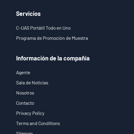
Servicios
- Solución Estacionaria Anti-Dron
- Solución Portátil Anti-Dron
C-UAS Portátil Todo en Uno
Programa de Promoción de Muestra
- Solución de Detección Anti-Dron
- Solución de Jamming Anti-Dron
Información de la compañía
- Solución de Radar por Muro
Agente
- Solución Portátil de Radar por Muro
Sala de Noticias
Nosotros
- Solución de Intercepción de Wi-Fi
Contacto
Sala de Noticias
Privacy Policy
Terms and Conditions
- Noticias de la Compañía
Sitemap