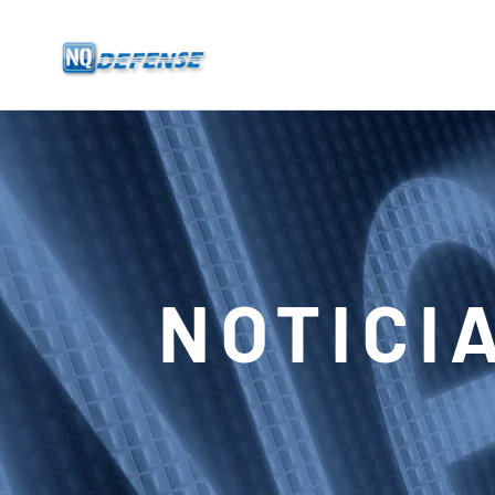
Inicio
Productos
- Sistema Anti-Dron
- - Sistema Anti-Dron Estacionario
NOTICI
- - - ND-BU001 Sistema Estándar Anti-Dron
- - - ND-BU002 Sistema Anti-Dron de Gama Alta
- - - ND-BU003 Pasivo Sistema Anti-Dron
- - - ND-BU004 Sistema Anti-Dron de Seguridad de Base