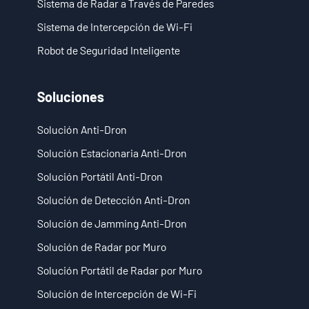
Sistema de Radar a Través de Paredes
- - ND-SV009 Sistema Portátil de Radar 3D a Través de Paredes
Sistema de Intercepción de Wi-Fi
Robot de Seguridad Inteligente
- Sistema de Intercepción de Wi-Fi
- - ND-IM005 Sistema Estándar de Intercepción Wi-Fi
Soluciones
- Robot de Seguridad Inteligente
Solución Anti-Dron
- - ND-IR001 Perro Robótico Inteligente
Solución Estacionaria Anti-Dron
Solución Portátil Anti-Dron
- - ND-IR002 Robot Contra Incendios Portátil
Solución de Detección Anti-Dron
- - ND-IR003 Robot Eliminador de Artefactos Explosivos
Solución de Jamming Anti-Dron
- - ND-UR002 Vehículo Operado Remotamente
Solución de Radar por Muro
Solución Portátil de Radar por Muro
Soluciones
Solución de Intercepción de Wi-Fi
- Solución Anti-Dron