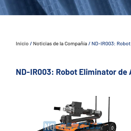
- - - ND-BU005 Sistema Anti-Dron Pasivo Avanzado
- - - ND-BU006 Sistema Integrado Anti-Dron de Alta Gama
- - - ND-BU008 Sistema Integrado Anti-Dron de Alta Gama
Inicio
/
Noticias de la Compañía
/
ND-IR003: Robot 
- - Sistema Portátil Anti-Dron
- - - ND-BD003 Sistema Portátil Anti-Dron
ND-IR003: Robot Eliminator de 
- - - ND-BD004 Jammer Portátil Anti-Dron
- - - ND-BD005 Sistema Portátil Anti-Dron de Alta Gama
- - - ND-BD006 Sistema Anti-Dron de Mochila de Alta Gama
- - Radar Anti-Dron