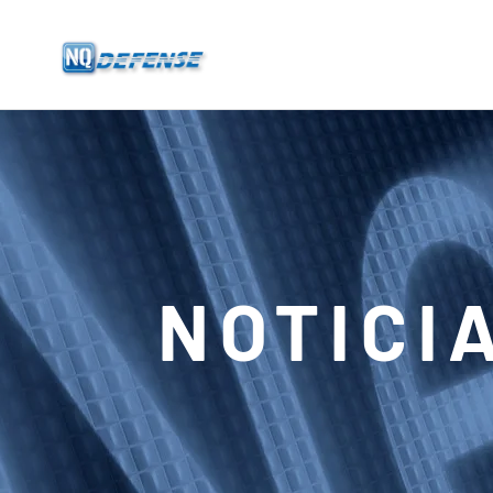
Inicio
Productos
- Sistema Anti-Dron
- - Sistema Anti-Dron Estacionario
NOTICI
- - - ND-BU001 Sistema Estándar Anti-Dron
- - - ND-BU002 Sistema Anti-Dron de Gama Alta
- - - ND-BU003 Pasivo Sistema Anti-Dron
- - - ND-BU004 Sistema Anti-Dron de Seguridad de Base