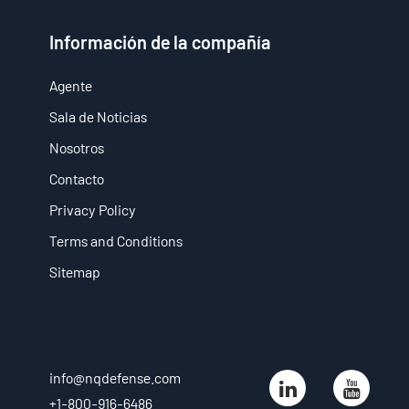
Información de la compañía
- Solución Estacionaria Anti-Dron
- Solución Portátil Anti-Dron
Agente
Sala de Noticias
- Solución de Detección Anti-Dron
Nosotros
- Solución de Jamming Anti-Dron
Contacto
- Solución de Radar por Muro
Privacy Policy
Terms and Conditions
- Solución Portátil de Radar por Muro
Sitemap
- Solución de Intercepción de Wi-Fi
Sala de Noticias
- Noticias de la Compañía
info@nqdefense.com
+1-800-916-6486