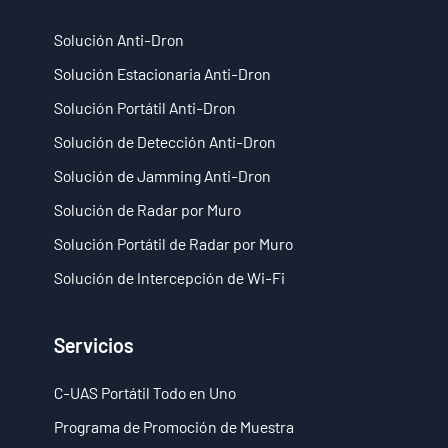
- - ND-SV009 Sistema Portátil de Radar 3D a Través de Paredes
Solución Anti-Dron
Solución Estacionaria Anti-Dron
- Sistema de Intercepción de Wi-Fi
Solución Portátil Anti-Dron
- - ND-IM005 Sistema Estándar de Intercepción Wi-Fi
Solución de Detección Anti-Dron
- Robot de Seguridad Inteligente
Solución de Jamming Anti-Dron
Solución de Radar por Muro
- - ND-IR001 Perro Robótico Inteligente
Solución Portátil de Radar por Muro
- - ND-IR002 Robot Contra Incendios Portátil
Solución de Intercepción de Wi-Fi
- - ND-IR003 Robot Eliminador de Artefactos Explosivos
Servicios
- - ND-UR002 Vehículo Operado Remotamente
C-UAS Portátil Todo en Uno
Soluciones
Programa de Promoción de Muestra
- Solución Anti-Dron