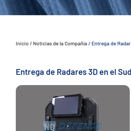
- - - ND-BU005 Sistema Anti-Dron Pasivo Avanzado
- - - ND-BU006 Sistema Integrado Anti-Dron de Alta Gama
- - - ND-BU008 Sistema Integrado Anti-Dron de Alta Gama
Inicio
/
Noticias de la Compañía
/
Entrega de Radare
- - Sistema Portátil Anti-Dron
- - - ND-BD003 Sistema Portátil Anti-Dron
Entrega de Radares 3D en el Sud
- - - ND-BD004 Jammer Portátil Anti-Dron
- - - ND-BD005 Sistema Portátil Anti-Dron de Alta Gama
- - - ND-BD006 Sistema Anti-Dron de Mochila de Alta Gama
- - Radar Anti-Dron