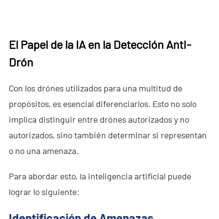
Agente
ES
El Papel de la IA en la Detección Anti-
Drón
- EN
- VN
Con los drónes utilizados para una multitud de
propósitos, es esencial diferenciarlos. Esto no solo
implica distinguir entre drónes autorizados y no
autorizados, sino también determinar si representan
o no una amenaza.
Para abordar esto, la inteligencia artificial puede
lograr lo siguiente:
Identificación de Amenazas