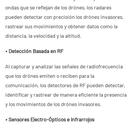
- - ND-UR002 Vehículo Operado Remotamente
ondas que se reflejan de los drónes, los radares
Soluciones
pueden detectar con precisión los drónes invasores,
rastrear sus movimientos y obtener datos como la
- Solución Anti-Dron
distancia, la velocidad y la altitud.
- Solución Estacionaria Anti-Dron
• Detección
B
asada en RF
- Solución Portátil Anti-Dron
Al capturar y analizar las señales de radiofrecuencia
- Solución de Detección Anti-Dron
que los drónes emiten o reciben para la
- Solución de Jamming Anti-Dron
comunicación, los detectores de RF pueden detectar,
identificar y rastrear de manera eficiente la presencia
- Solución de Radar por Muro
y los movimientos de los drónes invasores.
- Solución Portátil de Radar por Muro
• Sensores Electro-Ópticos e Infrarrojos
- Solución de Intercepción de Wi-Fi