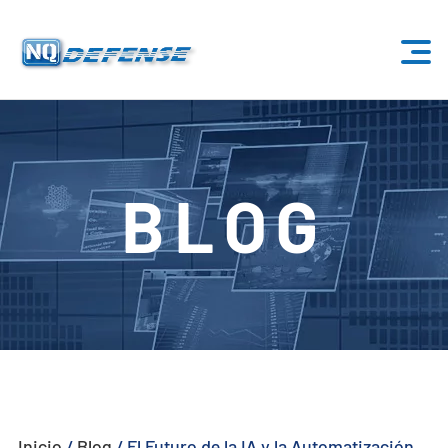
Inicio
Productos
BLOG
- Sistema Anti-Dron
- - Sistema Anti-Dron Estacionario
- - - ND-BU001 Sistema Estándar Anti-Dron
- - - ND-BU002 Sistema Anti-Dron de Gama Alta
- - - ND-BU003 Pasivo Sistema Anti-Dron
Inicio
/
Blog
/
El Futuro de la IA y la Automatización
- - - ND-BU004 Sistema Anti-Dron de Seguridad de Base