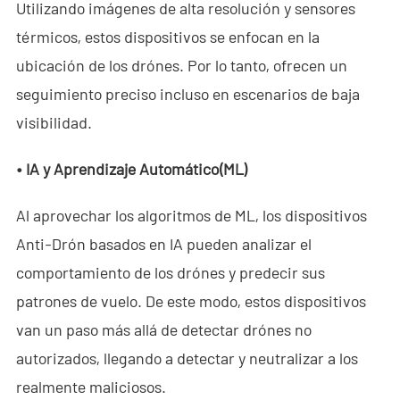
Utilizando imágenes de alta resolución y sensores
Sala de Noticias
térmicos, estos dispositivos se enfocan en la
- Noticias de la Compañía
ubicación de los drónes. Por lo tanto, ofrecen un
seguimiento preciso incluso en escenarios de baja
- Blog
visibilidad.
- Vídeo
• IA y
Aprendizaje Automático
(ML)
- Descargar
Al aprovechar los algoritmos de ML, los dispositivos
Servicios
Anti-Drón basados en IA pueden analizar el
- C-UAS Portátil Todo en Uno
comportamiento de los drónes y predecir sus
patrones de vuelo. De este modo, estos dispositivos
- Programa de Promoción de Muestra
van un paso más allá de detectar drónes no
Nosotros
autorizados, llegando a detectar y neutralizar a los
realmente maliciosos.
Contacto