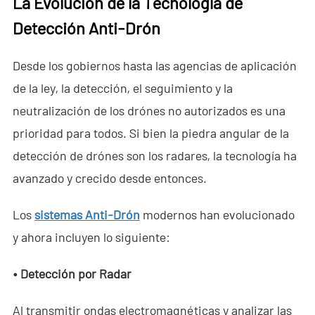
La Evolución de la Tecnología de
Detección Anti-Drón
- - ND-SV007 Sistema Portátil 2D de Radar a Través de
Paredes
Desde los gobiernos hasta las agencias de aplicación
- - ND-SV009 Sistema Portátil de Radar 3D a Través de
de la ley, la detección, el seguimiento y la
Paredes
neutralización de los drónes no autorizados es una
- Sistema de Intercepción de Wi-Fi
prioridad para todos. Si bien la piedra angular de la
detección de drónes son los radares, la tecnología ha
- - ND-IM005 Sistema Estándar de Intercepción Wi-Fi
avanzado y crecido desde entonces.
- Robot de Seguridad Inteligente
Los
sistemas Anti-Drón
modernos han evolucionado
- - ND-IR001 Perro Robótico Inteligente
y ahora incluyen lo siguiente:
- - ND-IR002 Robot Contra Incendios Portátil
• Detección por
R
adar
- - ND-IR003 Robot Eliminador de Artefactos Explosivos
Al transmitir ondas electromagnéticas y analizar las