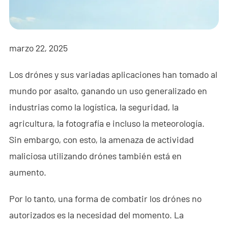
- - - ND-BR001 Radar de Detección de Drones
- - - ND-BR014 Radar de Detección de Drones
marzo 22, 2025
- - - ND-BR022 Radar de Detección de Drones
Los drónes y sus variadas aplicaciones han tomado al
- - Jammer Anti-Dron
mundo por asalto, ganando un uso generalizado en
- - - ND-BD002 Jammer Direccional Anti-Dron
industrias como la logística, la seguridad, la
- - - ND-BD008 Jammer Direccional Anti-Dron de Banda
agricultura, la fotografía e incluso la meteorología.
Completa
Sin embargo, con esto, la amenaza de actividad
maliciosa utilizando drónes también está en
- - - ND-BD018 Jammer Direccional Anti-Dron de Banda
Completa
aumento.
- - - ND-BO004 Jammer Omnidireccional Anti-Dron
Por lo tanto, una forma de combatir los drónes no
autorizados es la necesidad del momento. La
- - Cámara Anti-Dron