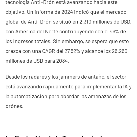
tecnología Anti-Drón está avanzando hacia este
- - - ND-BC011 Cámara de Rastreo Anti-Dron
objetivo. Un informe de 2024 indicó que el mercado
global de Anti-Drón se situó en 2.310 millones de USD,
- - Detector RF Anti-Dron
con América del Norte contribuyendo con el 46% de
- - - ND-BR002 Detector RF Anti-Dron
los ingresos totales. Sin embargo, se espera que esto
- - - ND-BR016 Detector RF Anti-Dron de Banda Completa
crezca con una CAGR del 27,52% y alcance los 26.260
millones de USD para 2034.
- - - ND-BR019 Detector RF Portátil Anti-Dron
Desde los radares y los jammers de antaño, el sector
- - Sistema de Suplantación de GPS
está avanzando rápidamente para implementar la IA y
- - - ND-BG002 Jammer de Suplantación GPS
la automatización para abordar las amenazas de los
drónes.
- Sistema de Radar a Través de Paredes
- - ND-SV003 Sistema de Radar a Través de Paredes
- - ND-SV004 Sistema Portátil de Radar a Través de Paredes