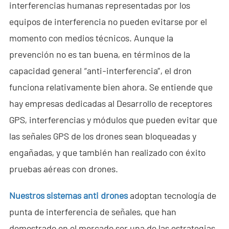
interferencias humanas representadas por los
Sala de Noticias
equipos de interferencia no pueden evitarse por el
- Noticias de la Compañía
momento con medios técnicos. Aunque la
prevención no es tan buena, en términos de la
- Blog
capacidad general “anti-interferencia”, el dron
- Vídeo
funciona relativamente bien ahora. Se entiende que
hay empresas dedicadas al Desarrollo de receptores
- Descargar
GPS, interferencias y módulos que pueden evitar que
Servicios
las señales GPS de los drones sean bloqueadas y
- C-UAS Portátil Todo en Uno
engañadas, y que también han realizado con éxito
pruebas aéreas con drones.
- Programa de Promoción de Muestra
Nuestros sistemas anti drones
adoptan tecnología de
Nosotros
punta de interferencia de señales, que han
Contacto
demostrado en el mercado ser una de las estrategias