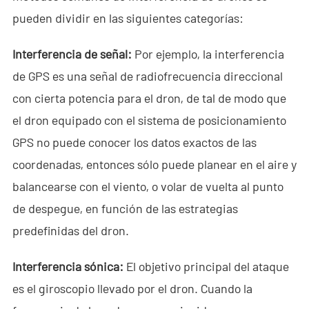
pueden dividir en las siguientes categorías:
- - ND-SV007 Sistema Portátil 2D de Radar a Través de
Paredes
Interferencia de señal:
Por ejemplo, la interferencia
de GPS es una señal de radiofrecuencia direccional
- - ND-SV009 Sistema Portátil de Radar 3D a Través de
Paredes
con cierta potencia para el dron, de tal de modo que
el dron equipado con el sistema de posicionamiento
- Sistema de Intercepción de Wi-Fi
GPS no puede conocer los datos exactos de las
- - ND-IM005 Sistema Estándar de Intercepción Wi-Fi
coordenadas, entonces sólo puede planear en el aire y
balancearse con el viento, o volar de vuelta al punto
- Robot de Seguridad Inteligente
de despegue, en función de las estrategias
- - ND-IR001 Perro Robótico Inteligente
predefinidas del dron.
- - ND-IR002 Robot Contra Incendios Portátil
Interferencia sónica:
El objetivo principal del ataque
- - ND-IR003 Robot Eliminador de Artefactos Explosivos
es el giroscopio llevado por el dron. Cuando la