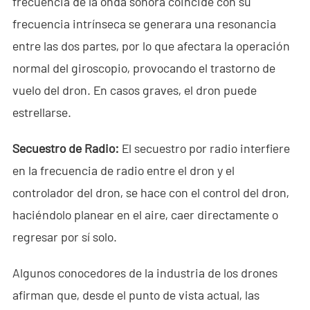
frecuencia de la onda sonora coincide con su
- - ND-UR002 Vehículo Operado Remotamente
frecuencia intrínseca se generara una resonancia
Soluciones
entre las dos partes, por lo que afectara la operación
normal del giroscopio, provocando el trastorno de
- Solución Anti-Dron
vuelo del dron. En casos graves, el dron puede
- Solución Estacionaria Anti-Dron
estrellarse.
- Solución Portátil Anti-Dron
Secuestro de Radio:
El secuestro por radio interfiere
- Solución de Detección Anti-Dron
en la frecuencia de radio entre el dron y el
controlador del dron, se hace con el control del dron,
- Solución de Jamming Anti-Dron
haciéndolo planear en el aire, caer directamente o
- Solución de Radar por Muro
regresar por sí solo.
- Solución Portátil de Radar por Muro
Algunos conocedores de la industria de los drones
- Solución de Intercepción de Wi-Fi
afirman que, desde el punto de vista actual, las