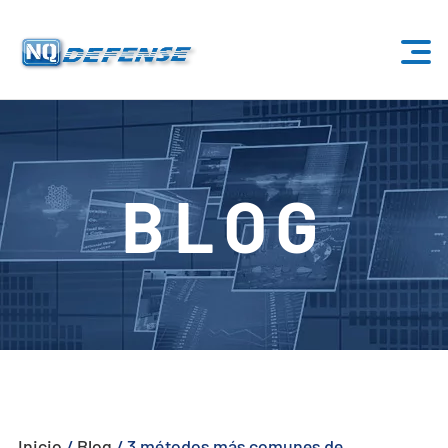
Inicio
Productos
BLOG
- Sistema Anti-Dron
- - Sistema Anti-Dron Estacionario
- - - ND-BU001 Sistema Estándar Anti-Dron
- - - ND-BU002 Sistema Anti-Dron de Gama Alta
- - - ND-BU003 Pasivo Sistema Anti-Dron
Inicio
/
Blog
/
3 métodos más comunes de
- - - ND-BU004 Sistema Anti-Dron de Seguridad de Base