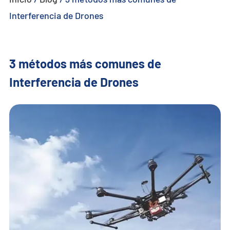
Interferencia de Drones
- - - ND-BU005 Sistema Anti-Dron Pasivo Avanzado
- - - ND-BU006 Sistema Integrado Anti-Dron de Alta Gama
3 métodos más comunes de
- - - ND-BU008 Sistema Integrado Anti-Dron de Alta Gama
Interferencia de Drones
- - Sistema Portátil Anti-Dron
- - - ND-BD003 Sistema Portátil Anti-Dron
- - - ND-BD004 Jammer Portátil Anti-Dron
- - - ND-BD005 Sistema Portátil Anti-Dron de Alta Gama
- - - ND-BD006 Sistema Anti-Dron de Mochila de Alta Gama
- - Radar Anti-Dron