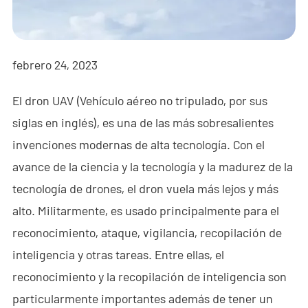
- - - ND-BR001 Radar de Detección de Drones
- - - ND-BR014 Radar de Detección de Drones
febrero 24, 2023
- - - ND-BR022 Radar de Detección de Drones
El dron UAV (Vehículo aéreo no tripulado, por sus
- - Jammer Anti-Dron
siglas en inglés), es una de las más sobresalientes
- - - ND-BD002 Jammer Direccional Anti-Dron
invenciones modernas de alta tecnología. Con el
- - - ND-BD008 Jammer Direccional Anti-Dron de Banda
avance de la ciencia y la tecnología y la madurez de la
Completa
tecnología de drones, el dron vuela más lejos y más
alto. Militarmente, es usado principalmente para el
- - - ND-BD018 Jammer Direccional Anti-Dron de Banda
Completa
reconocimiento, ataque, vigilancia, recopilación de
inteligencia y otras tareas. Entre ellas, el
- - - ND-BO004 Jammer Omnidireccional Anti-Dron
reconocimiento y la recopilación de inteligencia son
- - Cámara Anti-Dron
particularmente importantes además de tener un