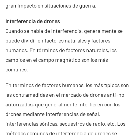
gran impacto en situaciones de guerra.
- - - ND-BC011 Cámara de Rastreo Anti-Dron
Interferencia de drones
- - Detector RF Anti-Dron
Cuando se habla de interferencia, generalmente se
- - - ND-BR002 Detector RF Anti-Dron
puede dividir en factores naturales y factores
- - - ND-BR016 Detector RF Anti-Dron de Banda Completa
humanos. En términos de factores naturales, los
cambios en el campo magnético son los más
- - - ND-BR019 Detector RF Portátil Anti-Dron
comunes.
- - Sistema de Suplantación de GPS
En términos de factores humanos, los más típicos son
- - - ND-BG002 Jammer de Suplantación GPS
las contramedidas en el mercado de drones anti-no
autorizados, que generalmente interfieren con los
- Sistema de Radar a Través de Paredes
drones mediante interferencias de señal,
- - ND-SV003 Sistema de Radar a Través de Paredes
interferencias sónicas, secuestros de radio, etc. Los
- - ND-SV004 Sistema Portátil de Radar a Través de Paredes
métodos comunes de interferencia de drones se