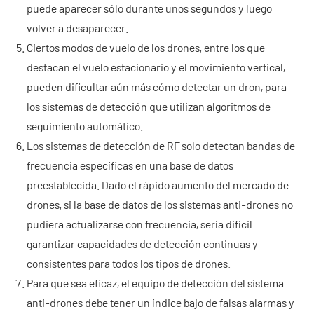
puede aparecer sólo durante unos segundos y luego
- - ND-SV007 Sistema Portátil 2D de Radar a Través de
volver a desaparecer.
Paredes
Ciertos modos de vuelo de los drones, entre los que
destacan el vuelo estacionario y el movimiento vertical,
- - ND-SV009 Sistema Portátil de Radar 3D a Través de
pueden dificultar aún más cómo detectar un dron, para
Paredes
los sistemas de detección que utilizan algoritmos de
seguimiento automático.
- Sistema de Intercepción de Wi-Fi
Los sistemas de detección de RF solo detectan bandas de
- - ND-IM005 Sistema Estándar de Intercepción Wi-Fi
frecuencia específicas en una base de datos
preestablecida. Dado el rápido aumento del mercado de
- Robot de Seguridad Inteligente
drones, si la base de datos de los sistemas anti-drones no
- - ND-IR001 Perro Robótico Inteligente
pudiera actualizarse con frecuencia, sería difícil
garantizar capacidades de detección continuas y
- - ND-IR002 Robot Contra Incendios Portátil
consistentes para todos los tipos de drones.
Para que sea eficaz, el equipo de detección del sistema
- - ND-IR003 Robot Eliminador de Artefactos Explosivos
anti-drones debe tener un índice bajo de falsas alarmas y