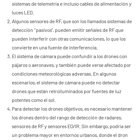
sistemas de telemetría e incluso cables de alimentación y
- - - ND-BC011 Cámara de Rastreo Anti-Dron
luces LED.
Algunos sensores de RF, que son los llamados sistemas de
- - Detector RF Anti-Dron
detección “pasivos”, pueden emitir señales de RF que
- - - ND-BR002 Detector RF Anti-Dron
pueden interferir con otras comunicaciones, lo que los
convierte en una fuente de interferencia.
- - - ND-BR016 Detector RF Anti-Dron de Banda Completa
El sistema de cámara puede confundir a los drones con
pájaros o aeronaves, y también puede verse afectado por
- - - ND-BR019 Detector RF Portátil Anti-Dron
condiciones meteorológicas adversas. En algunos
- - Sistema de Suplantación de GPS
escenarios, el sistema de cámara puede no detectar
drones que están retroiluminados por fuentes de luz
- - - ND-BG002 Jammer de Suplantación GPS
potentes como el sol.
Para detectar los drones objetivos, es necesario mantener
- Sistema de Radar a Través de Paredes
los drones dentro del rango de detección de radares,
- - ND-SV003 Sistema de Radar a Través de Paredes
sensores de RF y sensores EO/IR. Sin embargo, podría ser
un problema mayor en entornos urbanos, donde el dron
- - ND-SV004 Sistema Portátil de Radar a Través de Paredes