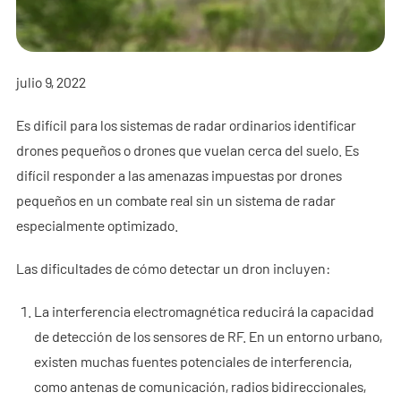
- - - ND-BR001 Radar de Detección de Drones
- - - ND-BR014 Radar de Detección de Drones
julio 9, 2022
- - - ND-BR022 Radar de Detección de Drones
Es difícil para los sistemas de radar ordinarios identificar
- - Jammer Anti-Dron
drones pequeños o drones que vuelan cerca del suelo. Es
- - - ND-BD002 Jammer Direccional Anti-Dron
difícil responder a las amenazas impuestas por drones
pequeños en un combate real sin un sistema de radar
- - - ND-BD008 Jammer Direccional Anti-Dron de Banda
especialmente optimizado.
Completa
Las dificultades de cómo detectar un dron incluyen:
- - - ND-BD018 Jammer Direccional Anti-Dron de Banda
Completa
La interferencia electromagnética reducirá la capacidad
de detección de los sensores de RF. En un entorno urbano,
- - - ND-BO004 Jammer Omnidireccional Anti-Dron
existen muchas fuentes potenciales de interferencia,
- - Cámara Anti-Dron
como antenas de comunicación, radios bidireccionales,