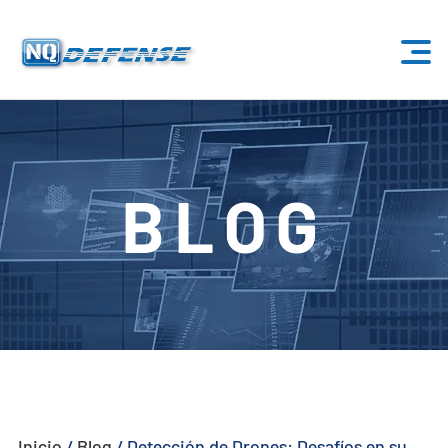
Inicio
Productos
BLOG
- Sistema Anti-Dron
- - Sistema Anti-Dron Estacionario
- - - ND-BU001 Sistema Estándar Anti-Dron
- - - ND-BU002 Sistema Anti-Dron de Gama Alta
- - - ND-BU003 Pasivo Sistema Anti-Dron
Inicio
/
Blog
/
Detección de Drones: Desafíos en su
- - - ND-BU004 Sistema Anti-Dron de Seguridad de Base