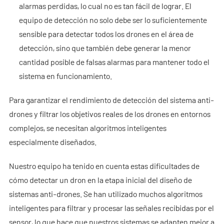
- - ND-UR002 Vehículo Operado Remotamente
alarmas perdidas, lo cual no es tan fácil de lograr. El
equipo de detección no solo debe ser lo suficientemente
Soluciones
sensible para detectar todos los drones en el área de
detección, sino que también debe generar la menor
- Solución Anti-Dron
cantidad posible de falsas alarmas para mantener todo el
- Solución Estacionaria Anti-Dron
sistema en funcionamiento.
- Solución Portátil Anti-Dron
Para garantizar el rendimiento de detección del sistema anti-
drones y filtrar los objetivos reales de los drones en entornos
- Solución de Detección Anti-Dron
complejos, se necesitan algoritmos inteligentes
especialmente diseñados.
- Solución de Jamming Anti-Dron
- Solución de Radar por Muro
Nuestro equipo ha tenido en cuenta estas dificultades de
cómo detectar un dron en la etapa inicial del diseño de
- Solución Portátil de Radar por Muro
sistemas anti-drones. Se han utilizado muchos algoritmos
inteligentes para filtrar y procesar las señales recibidas por el
- Solución de Intercepción de Wi-Fi
sensor, lo que hace que nuestros sistemas se adapten mejor a