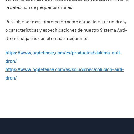
Sala de Noticias
la detección de pequeños drones.
- Noticias de la Compañía
Para obtener más información sobre cómo detectar un dron,
o características y especificaciones de nuestro Sistema Anti-
- Blog
Drone, haga click en el enlace a siguiente.
- Vídeo
https://www.nqdefense.com/es/productos/sistema-anti-
dron/
- Descargar
https://www.nqdefense.com/es/soluciones/solucion-anti-
Servicios
dron/
- C-UAS Portátil Todo en Uno
- Programa de Promoción de Muestra
Nosotros
Contacto